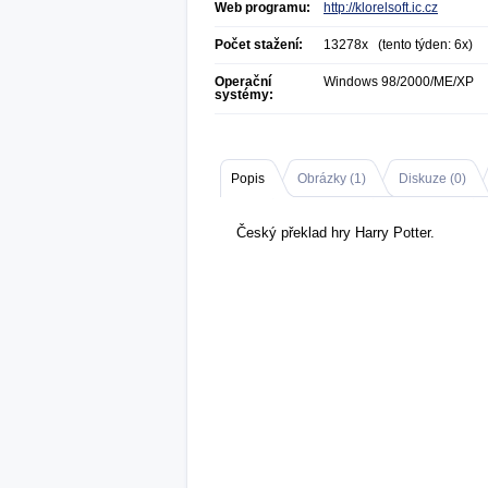
Web programu:
http://klorelsoft.ic.cz
Počet stažení:
13278x (tento týden: 6x)
Operační
Windows 98/2000/ME/XP
systémy:
Popis
Obrázky (
1
)
Diskuze (
0
)
Český překlad hry Harry Potter.