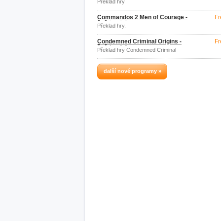
Překlad hry
Commandos 2 Men of Courage -
Fr
čeština 1.0
Překlad hry.
Condemned Criminal Origins -
Fr
čeština 1.0
Překlad hry Condemned Criminal
Origins.
další nové programy »