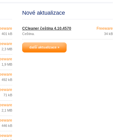
Nové aktualizace
eeware
CCleaner čeština 4.10.4570
Freeware
401 kB
Čeština.
34 kB
eeware
další aktualizace »
2,3 MB
eeware
1,9 MB
eeware
492 kB
eeware
71 kB
eeware
2,1 MB
eeware
446 kB
eeware