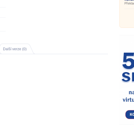
- češt
Překla
Další verze (0)