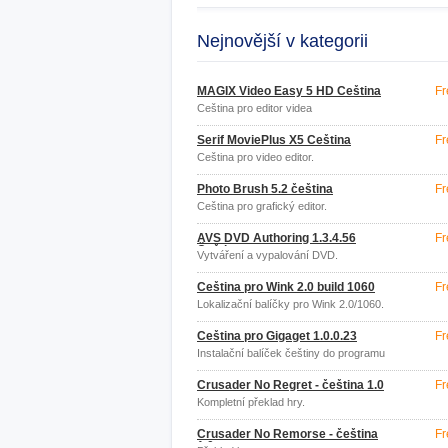
Nejnovější v kategorii
MAGIX Video Easy 5 HD Čeština
Fr
Čeština pro editor videa
Serif MoviePlus X5 Čeština
Fr
Čeština pro video editor.
Photo Brush 5.2 čeština
Fr
Čeština pro grafický editor.
AVS DVD Authoring 1.3.4.56
Fr
Čeština
Vytváření a vypalování DVD.
Čeština pro Wink 2.0 build 1060
Fr
Lokalizační balíčky pro Wink 2.0/1060.
Čeština pro Gigaget 1.0.0.23
Fr
Instalační balíček češtiny do programu
Gigaget.
Crusader No Regret - čeština 1.0
Fr
Kompletní překlad hry.
Crusader No Remorse - čeština
Fr
1.0