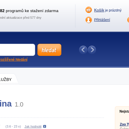
Košík
882
programů ke stažení zdarma
je prázdný
ední aktualizace před 577 dny
Přihlášení
ozšířené hledání
SLUŽBY
ina
1.0
Nejst
Zoo T
(
3.6
-
23
x)
Jak hodnotit