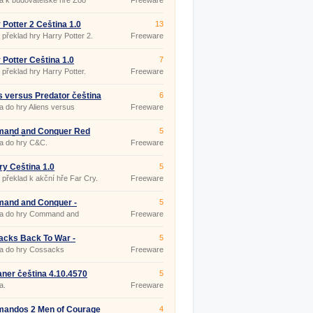
a k budovatelské hře Zoo
Freeware
n.
 Potter 2 Čeština 1.0
13
překlad hry Harry Potter 2.
Freeware
 Potter Čeština 1.0
7
překlad hry Harry Potter.
Freeware
s versus Predator čeština
6
a do hry Aliens versus
Freeware
or.
and and Conquer Red
5
2 - čeština 1.0
a do hry C&C.
Freeware
ry Čeština 1.0
5
překlad k akční hře Far Cry.
Freeware
and and Conquer -
5
na 1.0
na do hry Command and
Freeware
er.
cks Back To War -
5
na 1.0
na do hry Cossacks
Freeware
ner čeština 4.10.4570
5
a.
Freeware
andos 2 Men of Courage
4