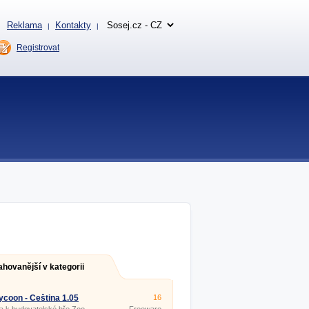
Reklama
Kontakty
|
|
Registrovat
ahovanější v kategorii
ycoon - Čeština 1.05
16