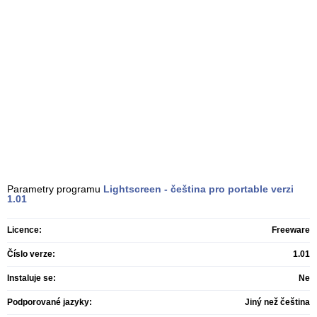
Parametry programu
Lightscreen - čeština pro portable verzi
1.01
Licence:
Freeware
Číslo verze:
1.01
Instaluje se:
Ne
Podporované jazyky:
Jiný než čeština