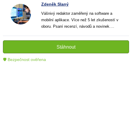
Zdeněk Slaný
Vášnivý redaktor zaměřený na software a
mobilní aplikace. Více než 5 let zkušeností v
oboru. Psaní recenzí, návodů a novinek.
Tvůrce jasných a informativních textů, které
pomáhají čtenářům lépe porozumět a využít
moderní technologie.
Stáhnout
🛡 Bezpečnost ověřena