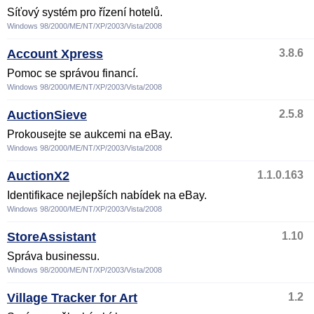
Síťový systém pro řízení hotelů.
Windows 98/2000/ME/NT/XP/2003/Vista/2008
Account Xpress
3.8.6
Pomoc se správou financí.
Windows 98/2000/ME/NT/XP/2003/Vista/2008
AuctionSieve
2.5.8
Prokousejte se aukcemi na eBay.
Windows 98/2000/ME/NT/XP/2003/Vista/2008
AuctionX2
1.1.0.163
Identifikace nejlepších nabídek na eBay.
Windows 98/2000/ME/NT/XP/2003/Vista/2008
StoreAssistant
1.10
Správa businessu.
Windows 98/2000/ME/NT/XP/2003/Vista/2008
Village Tracker for Art
1.2