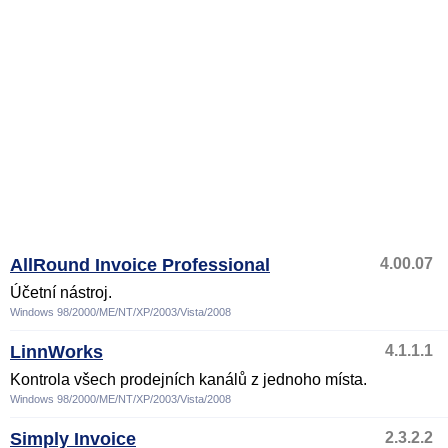
AllRound Invoice Professional
4.00.07
Účetní nástroj.
Windows 98/2000/ME/NT/XP/2003/Vista/2008
LinnWorks
4.1.1.1
Kontrola všech prodejních kanálů z jednoho místa.
Windows 98/2000/ME/NT/XP/2003/Vista/2008
Simply Invoice
2.3.2.2