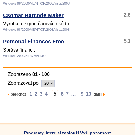
Windows 98/2000/ME/NT/XP/2003/Vista/2008
Csomar Barcode Maker
2.6
Výroba a export čárových kódů.
Windows 98/2000/ME/NT/XP/2003/Vista/2008
Personal Finances Free
5.1
Správa financí.
Windows 2000/NT/XP/Vista/7
Zobrazeno
81
-
100
Zobrazovat po
1
2
3
4
5
6
7
…
9
10
předchozí
další
Programy, které si zaslouží Vaši pozornost