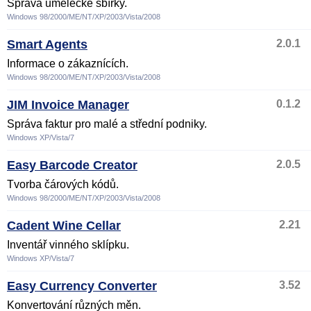
Správa umělecké sbírky.
Windows 98/2000/ME/NT/XP/2003/Vista/2008
Smart Agents
2.0.1
Informace o zákaznících.
Windows 98/2000/ME/NT/XP/2003/Vista/2008
JIM Invoice Manager
0.1.2
Správa faktur pro malé a střední podniky.
Windows XP/Vista/7
Easy Barcode Creator
2.0.5
Tvorba čárových kódů.
Windows 98/2000/ME/NT/XP/2003/Vista/2008
Cadent Wine Cellar
2.21
Inventář vinného sklípku.
Windows XP/Vista/7
Easy Currency Converter
3.52
Konvertování různých měn.