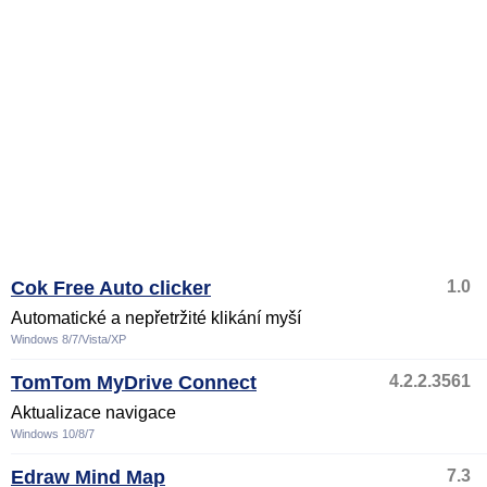
Cok Free Auto clicker
1.0
Automatické a nepřetržité klikání myší
Windows 8/7/Vista/XP
TomTom MyDrive Connect
4.2.2.3561
Aktualizace navigace
Windows 10/8/7
Edraw Mind Map
7.3