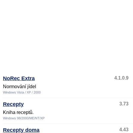
NoRec Extra
4.1.0.9
Normování jídel
Windows Vista / XP / 2000
Recepty
3.73
Kniha receptů.
Windows 98/2000/ME/NT/XP
Recepty doma
4.43