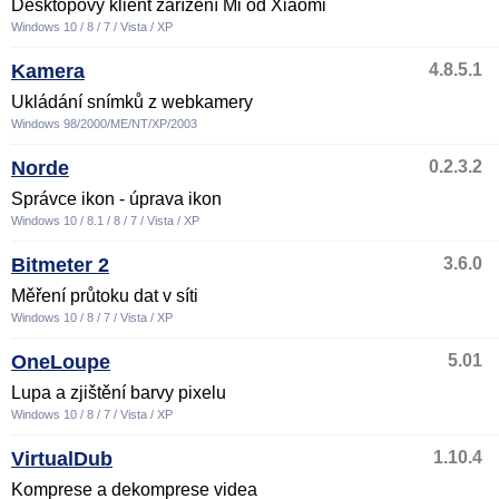
Desktopový klient zařízení Mi od Xiaomi
Windows 10 / 8 / 7 / Vista / XP
Kamera
4.8.5.1
Ukládání snímků z webkamery
Windows 98/2000/ME/NT/XP/2003
Norde
0.2.3.2
Správce ikon - úprava ikon
Windows 10 / 8.1 / 8 / 7 / Vista / XP
Bitmeter 2
3.6.0
Měření průtoku dat v síti
Windows 10 / 8 / 7 / Vista / XP
OneLoupe
5.01
Lupa a zjištění barvy pixelu
Windows 10 / 8 / 7 / Vista / XP
VirtualDub
1.10.4
Komprese a dekomprese videa