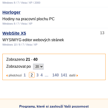
Windows 8 / 7 / Vista / XP / 2000
Horloger
Hodiny na pracovní plochu PC
Windows 8 / 7 / Vista / XP
WebSite X5
13
WYSIWYG editor webových stránek
Windows 10 / 8 / 7 / Vista / XP
Zobrazeno
21
-
40
Zobrazovat po
1
2
3
4
…
140
141
předchozí
další
Programy, které si zaslouží Vaši pozornost