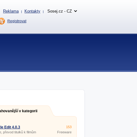
Reklama
Kontakty
|
|
Registrovat
ahovanější v kategorii
le Edit 4.0.3
153
e, převod titulků k filmům
Freeware