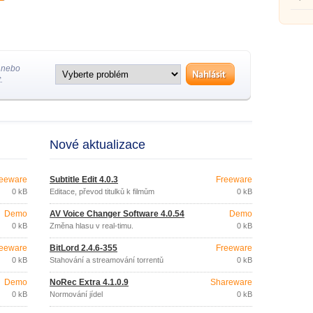
 nebo
.
Nové aktualizace
eeware
Subtitle Edit 4.0.3
Freeware
0 kB
Editace, převod titulků k filmům
0 kB
Demo
AV Voice Changer Software 4.0.54
Demo
0 kB
Změna hlasu v real-timu.
0 kB
eeware
BitLord 2.4.6-355
Freeware
0 kB
Stahování a streamování torrentů
0 kB
Demo
NoRec Extra 4.1.0.9
Shareware
0 kB
Normování jídel
0 kB