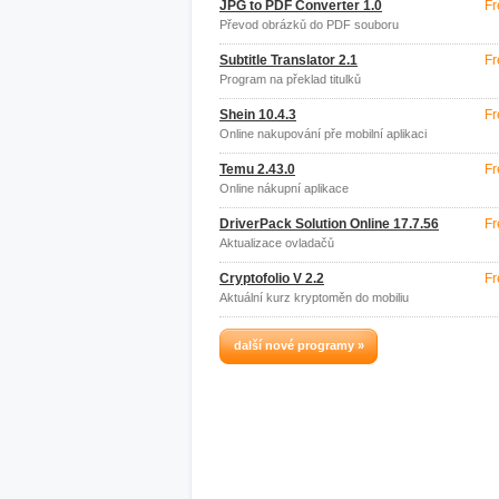
JPG to PDF Converter 1.0
Fr
Převod obrázků do PDF souboru
Subtitle Translator 2.1
Fr
Program na překlad titulků
Shein 10.4.3
Fr
Online nakupování pře mobilní aplikaci
Temu 2.43.0
Fr
Online nákupní aplikace
DriverPack Solution Online 17.7.56
Fr
Aktualizace ovladačů
Cryptofolio V 2.2
Fr
Aktuální kurz kryptoměn do mobiliu
další nové programy »