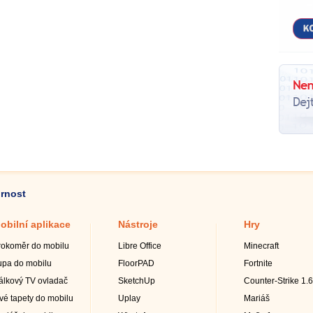
ornost
obilní aplikace
Nástroje
Hry
rokoměr do mobilu
Libre Office
Minecraft
upa do mobilu
FloorPAD
Fortnite
álkový TV ovladač
SketchUp
Counter-Strike 1.6
ivé tapety do mobilu
Uplay
Mariáš