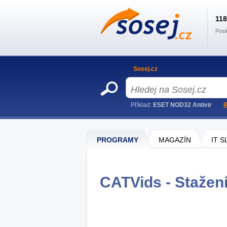
11
Posl
Sosej.cz
Příklad:
ESET NOD32 Antivir
R
PROGRAMY
MAGAZÍN
IT 
CATVids - Stažen