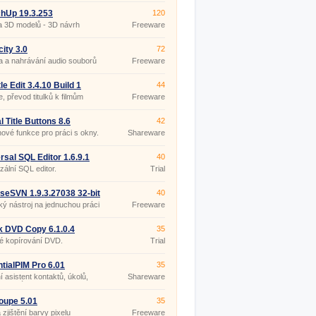
hUp 19.3.253
120
a 3D modelů - 3D návrh
Freeware
ru
ity 3.0
72
 a nahrávání audio souborů
Freeware
le Edit 3.4.10 Build 1
44
ble
e, převod titulků k filmům
Freeware
l Title Buttons 8.6
42
nové funkce pro práci s okny.
Shareware
rsal SQL Editor 1.6.9.1
40
zální SQL editor.
Trial
iseSVN 1.9.3.27038 32-bit
40
ký nástroj na jednuchou práci
Freeware
Version.
k DVD Copy 6.1.0.4
35
é kopírování DVD.
Trial
tialPIM Pro 6.01
35
 asistent kontaktů, úkolů,
Shareware
a poznámek.
oupe 5.01
35
 zjištění barvy pixelu
Freeware