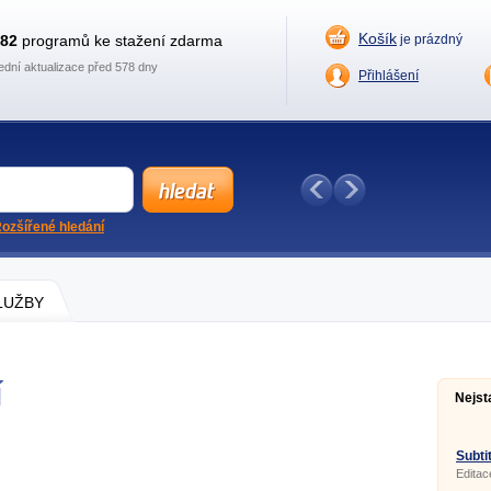
Košík
882
programů ke stažení zdarma
je prázdný
ední aktualizace před 578 dny
Přihlášení
ozšířené hledání
SLUŽBY
í
Nejst
Subtit
Editac