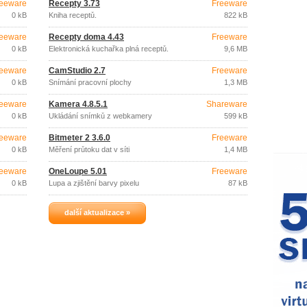
eeware
Recepty 3.73
Freeware
0 kB
Kniha receptů.
822 kB
eeware
Recepty doma 4.43
Freeware
0 kB
Elektronická kuchařka plná receptů.
9,6 MB
eeware
CamStudio 2.7
Freeware
0 kB
Snímání pracovní plochy
1,3 MB
eeware
Kamera 4.8.5.1
Shareware
0 kB
Ukládání snímků z webkamery
599 kB
eeware
Bitmeter 2 3.6.0
Freeware
0 kB
Měření průtoku dat v síti
1,4 MB
eeware
OneLoupe 5.01
Freeware
0 kB
Lupa a zjištění barvy pixelu
87 kB
další aktualizace »