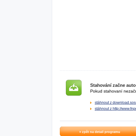
Stahování začne auto
Pokud stahovaní nezačne
stáhnout z download.sos
stáhnout z http://www.fn
» zpět na detail programu