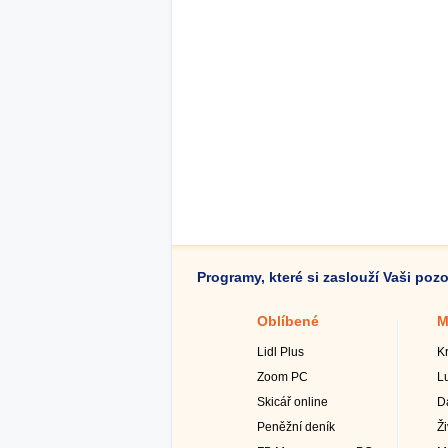
Programy, které si zaslouží Vaši poz
Oblíbené
M
Lidl Plus
K
Zoom PC
L
Skicář online
D
Peněžní deník
Ž