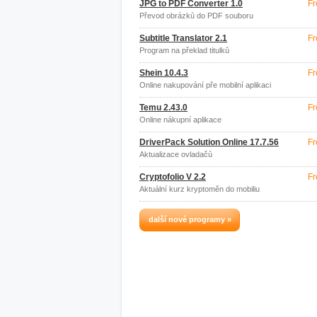
JPG to PDF Converter 1.0
Fr
Převod obrázků do PDF souboru
Subtitle Translator 2.1
Fr
Program na překlad titulků
Shein 10.4.3
Fr
Online nakupování pře mobilní aplikaci
Temu 2.43.0
Fr
Online nákupní aplikace
DriverPack Solution Online 17.7.56
Fr
Aktualizace ovladačů
Cryptofolio V 2.2
Fr
Aktuální kurz kryptoměn do mobiliu
další nové programy »