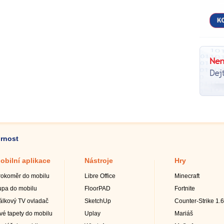
ornost
obilní aplikace
Nástroje
Hry
rokoměr do mobilu
Libre Office
Minecraft
upa do mobilu
FloorPAD
Fortnite
álkový TV ovladač
SketchUp
Counter-Strike 1.6
ivé tapety do mobilu
Uplay
Mariáš