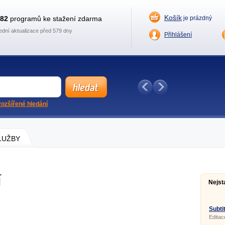
Košík
882
programů ke stažení zdarma
je prázdný
ední aktualizace před 579 dny
Přihlášení
ozšířené hledání
SLUŽBY
í
Nejst
Subtit
Editac