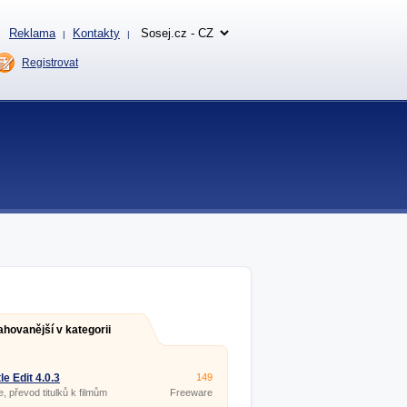
Reklama
Kontakty
|
|
Registrovat
ahovanější v kategorii
le Edit 4.0.3
149
e, převod titulků k filmům
Freeware