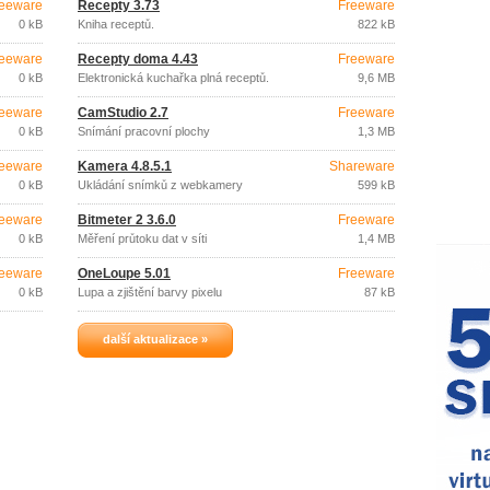
eeware
Recepty 3.73
Freeware
0 kB
Kniha receptů.
822 kB
eeware
Recepty doma 4.43
Freeware
0 kB
Elektronická kuchařka plná receptů.
9,6 MB
eeware
CamStudio 2.7
Freeware
0 kB
Snímání pracovní plochy
1,3 MB
eeware
Kamera 4.8.5.1
Shareware
0 kB
Ukládání snímků z webkamery
599 kB
eeware
Bitmeter 2 3.6.0
Freeware
0 kB
Měření průtoku dat v síti
1,4 MB
eeware
OneLoupe 5.01
Freeware
0 kB
Lupa a zjištění barvy pixelu
87 kB
další aktualizace »