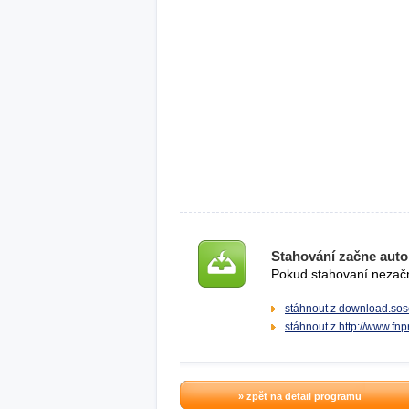
Stahování začne auto
Pokud stahovaní nezačne
stáhnout z download.sos
stáhnout z http://www.fn
» zpět na detail programu