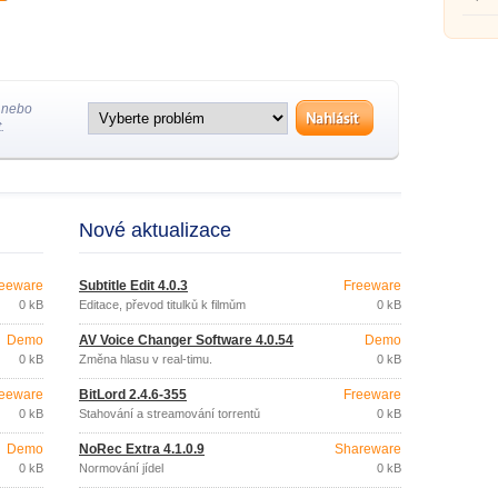
 nebo
.
Nové aktualizace
eeware
Subtitle Edit 4.0.3
Freeware
0 kB
Editace, převod titulků k filmům
0 kB
Demo
AV Voice Changer Software 4.0.54
Demo
0 kB
Změna hlasu v real-timu.
0 kB
eeware
BitLord 2.4.6-355
Freeware
0 kB
Stahování a streamování torrentů
0 kB
Demo
NoRec Extra 4.1.0.9
Shareware
0 kB
Normování jídel
0 kB