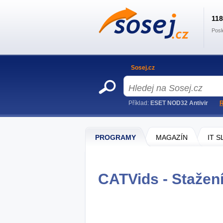
11
Posl
Sosej.cz
Příklad:
ESET NOD32 Antivir
R
PROGRAMY
MAGAZÍN
IT 
CATVids - Stažen