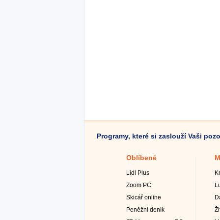
Programy, které si zaslouží Vaši poz
Oblíbené
M
Lidl Plus
K
Zoom PC
L
Skicář online
D
Peněžní deník
Ž