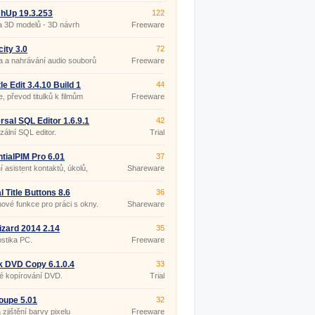
hUp 19.3.253
122
a 3D modelů - 3D návrh
Freeware
ru
ity 3.0
72
 a nahrávání audio souborů
Freeware
le Edit 3.4.10 Build 1
44
ble
e, převod titulků k filmům
Freeware
rsal SQL Editor 1.6.9.1
42
zální SQL editor.
Trial
tialPIM Pro 6.01
37
 asistent kontaktů, úkolů,
Shareware
a poznámek.
l Title Buttons 8.6
36
nové funkce pro práci s okny.
Shareware
zard 2014 2.14
35
stika PC.
Freeware
k DVD Copy 6.1.0.4
33
é kopírování DVD.
Trial
oupe 5.01
32
 zjištění barvy pixelu
Freeware