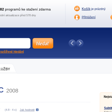
Košík
882
programů ke stažení zdarma
je prázdný
ední aktualizace před 578 dny
Přihlášení
ozšířené hledání
SLUŽBY
C
2008
Nejst
Subtit
(
4.8
-
4
x)
Jak hodnotit