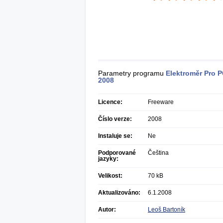
Parametry programu
Elektroměr Pro 
2008
Licence:
Freeware
Číslo verze:
2008
Instaluje se:
Ne
Podporované
Čeština
jazyky:
Velikost:
70 kB
Aktualizováno:
6.1.2008
Autor:
Leoš Bartoník