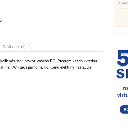
Osobní
času 
P
Další verze (1)
 kolik vás stojí provoz vašeho PC. Program každou vteřinu
 jak na KWh tak i přímo na Kč. Cenu elektřiny nastavuje