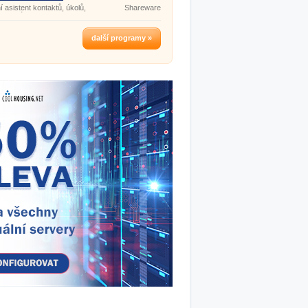
 asistent kontaktů, úkolů,
Shareware
a poznámek.
další programy »