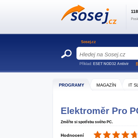
11
Posl
Sosej.cz
Příklad:
ESET NOD32 Antivir
R
PROGRAMY
MAGAZÍN
IT 
Elektroměr Pro P
Změřte si spotřebu svého PC.
Hodnocení