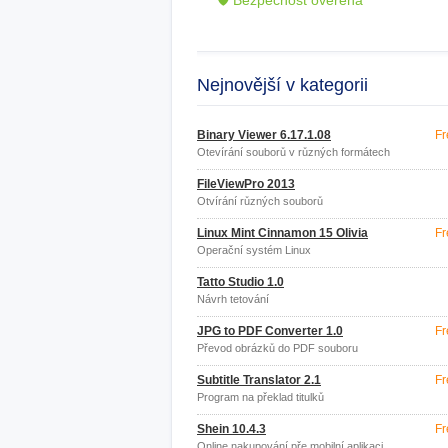
🛡 Bezpečnost ověřena
Nejnovější v kategorii
Binary Viewer 6.17.1.08
Fr
Otevírání souborů v různých formátech
FileViewPro 2013
Otvírání různých souborů
Linux Mint Cinnamon 15 Olivia
Fr
Operační systém Linux
Tatto Studio 1.0
Návrh tetování
JPG to PDF Converter 1.0
Fr
Převod obrázků do PDF souboru
Subtitle Translator 2.1
Fr
Program na překlad titulků
Shein 10.4.3
Fr
Online nakupování pře mobilní aplikaci