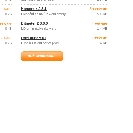
eeware
Kamera 4.8.5.1
Shareware
0 kB
Ukládání snímků z webkamery
599 kB
eeware
Bitmeter 2 3.6.0
Freeware
0 kB
Měření průtoku dat v síti
1,4 MB
eeware
OneLoupe 5.01
Freeware
0 kB
Lupa a zjištění barvy pixelu
87 kB
další aktualizace »