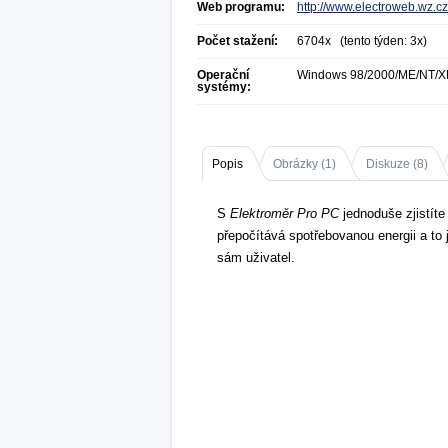
Web programu:
http://www.electroweb.wz.cz
Počet stažení:
6704x (tento týden: 3x)
Operační
Windows 98/2000/ME/NT/X
systémy:
Popis
Obrázky (
1
)
Diskuze (
8
)
S
Elektroměr Pro PC
jednoduše zjistíte
přepočítává spotřebovanou energii a to
sám uživatel.