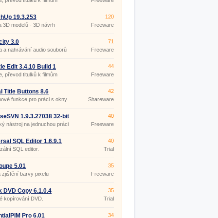
e, převod titulků k filmům
Freeware
hUp 19.3.253
120
a 3D modelů - 3D návrh
Freeware
ru
ity 3.0
71
 a nahrávání audio souborů
Freeware
le Edit 3.4.10 Build 1
44
ble
e, převod titulků k filmům
Freeware
l Title Buttons 8.6
42
nové funkce pro práci s okny.
Shareware
iseSVN 1.9.3.27038 32-bit
40
ký nástroj na jednuchou práci
Freeware
Version.
rsal SQL Editor 1.6.9.1
40
zální SQL editor.
Trial
oupe 5.01
35
 zjištění barvy pixelu
Freeware
k DVD Copy 6.1.0.4
35
é kopírování DVD.
Trial
tialPIM Pro 6.01
34