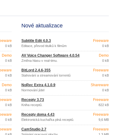
Nové aktualizace
eeware
Subtitle Edit 4.0.3
Freeware
0 kB
Editace, převod titulků k filmům
0 kB
Demo
AV Voice Changer Software 4.0.54
Demo
0 kB
Změna hlasu v real-timu.
0 kB
eeware
BitLord 2.4.6-355
Freeware
0 kB
Stahování a streamování torrentů
0 kB
Demo
NoRec Extra 4.1.0.9
Shareware
0 kB
Normování jídel
0 kB
eeware
Recepty 3.73
Freeware
0 kB
Kniha receptů.
822 kB
eeware
Recepty doma 4.43
Freeware
0 kB
Elektronická kuchařka plná receptů.
9,6 MB
eeware
CamStudio 2.7
Freeware
0 kB
Snímání pracovní plochy
1,3 MB