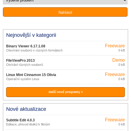
Nejnovější v kategorii
Freeware
Binary Viewer 6.17.1.08
Otevírání souborů v různých formátech
0 kB
Demo
FileViewPro 2013
Otvírání různých souborů
0 kB
Freeware
Linux Mint Cinnamon 15 Olivia
Operační systém Linux
0 kB
další nové programy »
Nové aktualizace
Freeware
Subtitle Edit 4.0.3
Editace, převod titulků k filmům
0 kB