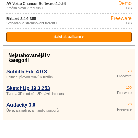
Demo
AV Voice Changer Software 4.0.54
Změna hlasu v real-timu.
0 kB
Freeware
BitLord 2.4.6-355
Stahování a streamování torrentů
0 kB
další aktualizace »
Nejstahovanější v
kategorii
Subtitle Edit 4.0.3
173
Freeware
Editace, převod titulků k filmům
SketchUp 19.3.253
136
Freeware
Tvorba 3D modelů - 3D návrh interiéru
Audacity 3.0
76
Freeware
Úprava a nahrávání audio souborů