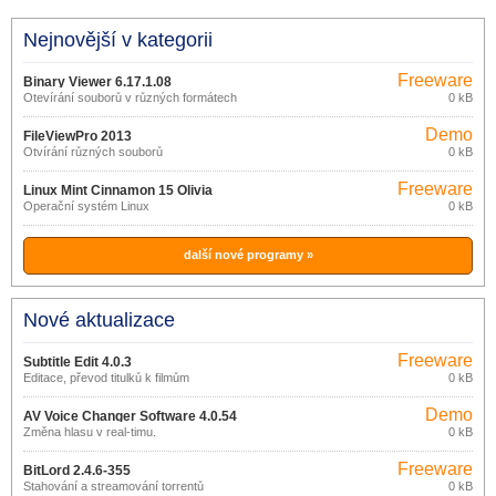
Nejnovější v kategorii
Freeware
Binary Viewer 6.17.1.08
Otevírání souborů v různých formátech
0 kB
Demo
FileViewPro 2013
Otvírání různých souborů
0 kB
Freeware
Linux Mint Cinnamon 15 Olivia
Operační systém Linux
0 kB
další nové programy »
Nové aktualizace
Freeware
Subtitle Edit 4.0.3
Editace, převod titulků k filmům
0 kB
Demo
AV Voice Changer Software 4.0.54
Změna hlasu v real-timu.
0 kB
Freeware
BitLord 2.4.6-355
Stahování a streamování torrentů
0 kB