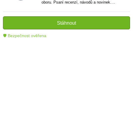
oboru. Psaní recenzí, návodů a novinek.
Tvůrce jasných a informativních textů, které
pomáhají čtenářům lépe porozumět a využít
moderní technologie.
Stáhnout
🛡 Bezpečnost ověřena