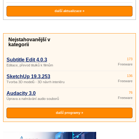
další aktualizace »
Nejstahovanější v
kategorii
Subtitle Edit 4.0.3
173
Freeware
Editace, převod titulků k filmům
SketchUp 19.3.253
136
Freeware
Tvorba 3D modelů - 3D návrh interiéru
Audacity 3.0
76
Freeware
Úprava a nahrávání audio souborů
další programy »