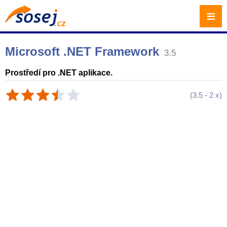
≡
Microsoft .NET Framework
3.5
Prostředí pro .NET aplikace.
(
3.5
-
2
x)