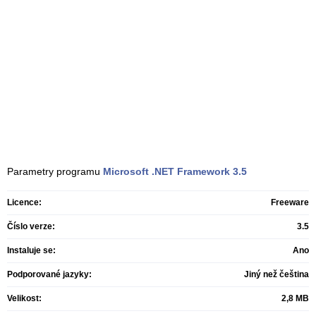
Parametry programu
Microsoft .NET Framework
3.5
Licence:
Freeware
Číslo verze:
3.5
Instaluje se:
Ano
Podporované jazyky:
Jiný než čeština
Velikost:
2,8 MB