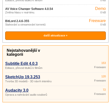
Editace, převod titulků k filmům
0 kB
Demo
AV Voice Changer Software 4.0.54
Změna hlasu v real-timu.
0 kB
Freeware
BitLord 2.4.6-355
Stahování a streamování torrentů
0 kB
další aktualizace »
Nejstahovanější v
kategorii
Subtitle Edit 4.0.3
153
Freeware
Editace, převod titulků k filmům
SketchUp 19.3.253
120
Freeware
Tvorba 3D modelů - 3D návrh interiéru
Audacity 3.0
72
Freeware
Úprava a nahrávání audio souborů