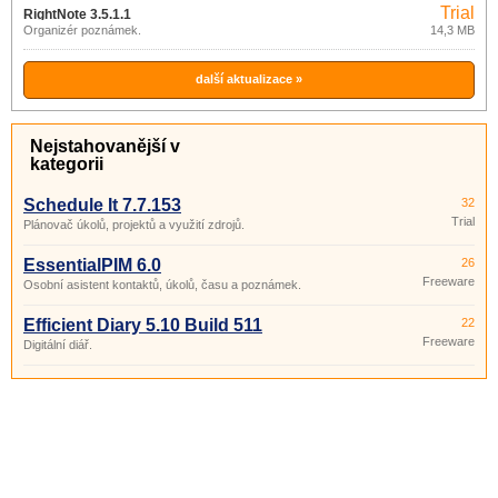
Trial
RightNote 3.5.1.1
Organizér poznámek.
14,3 MB
další aktualizace »
Nejstahovanější v
kategorii
Schedule It 7.7.153
32
Trial
Plánovač úkolů, projektů a využití zdrojů.
EssentialPIM 6.0
26
Freeware
Osobní asistent kontaktů, úkolů, času a poznámek.
Efficient Diary 5.10 Build 511
22
Freeware
Digitální diář.