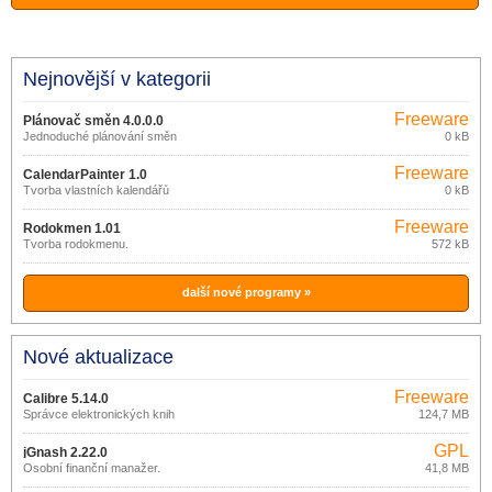
Nejnovější v kategorii
Freeware
Plánovač směn 4.0.0.0
Jednoduché plánování směn
0 kB
Freeware
CalendarPainter 1.0
Tvorba vlastních kalendářů
0 kB
Freeware
Rodokmen 1.01
Tvorba rodokmenu.
572 kB
další nové programy »
Nové aktualizace
Freeware
Calibre 5.14.0
Správce elektronických knih
124,7 MB
GPL
jGnash 2.22.0
Osobní finanční manažer.
41,8 MB