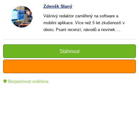
Zdeněk Slaný
Vášnivý redaktor zaměřený na software a
mobilní aplikace. Více než 5 let zkušeností v
oboru. Psaní recenzí, návodů a novinek.
Tvůrce jasných a informativních textů, které
pomáhají čtenářům lépe porozumět a využít
moderní technologie.
Stáhnout
🛡 Bezpečnost ověřena