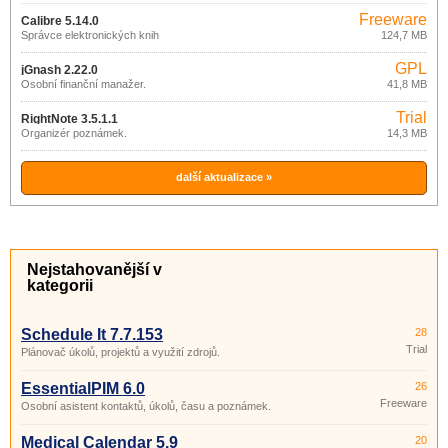
Freeware
Calibre 5.14.0
Správce elektronických knih
124,7 MB
GPL
jGnash 2.22.0
Osobní finanční manažer.
41,8 MB
Trial
RightNote 3.5.1.1
Organizér poznámek.
14,3 MB
další aktualizace »
Nejstahovanější v
kategorii
Schedule It 7.7.153
28
Trial
Plánovač úkolů, projektů a využití zdrojů.
EssentialPIM 6.0
26
Freeware
Osobní asistent kontaktů, úkolů, času a poznámek.
Medical Calendar 5.9
20