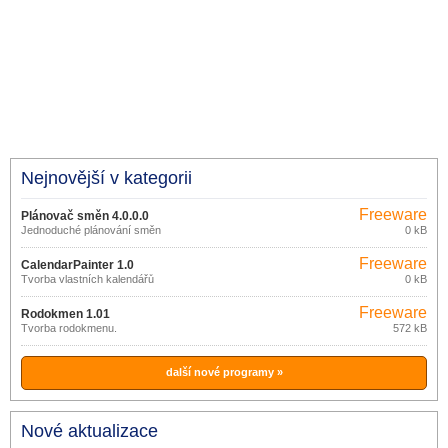
Nejnovější v kategorii
Freeware
Plánovač směn 4.0.0.0
Jednoduché plánování směn
0 kB
Freeware
CalendarPainter 1.0
Tvorba vlastních kalendářů
0 kB
Freeware
Rodokmen 1.01
Tvorba rodokmenu.
572 kB
další nové programy »
Nové aktualizace