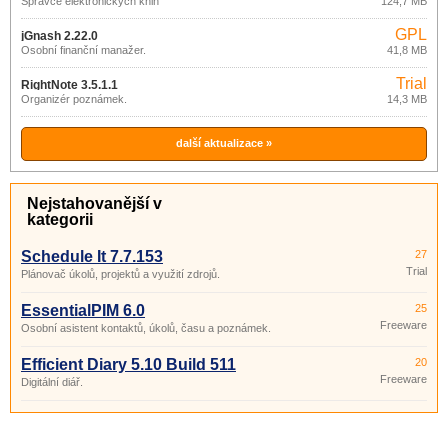
Správce elektronických knih
124,7 MB
GPL
jGnash 2.22.0
Osobní finanční manažer.
41,8 MB
Trial
RightNote 3.5.1.1
Organizér poznámek.
14,3 MB
další aktualizace »
Nejstahovanější v
kategorii
Schedule It 7.7.153
27
Trial
Plánovač úkolů, projektů a využití zdrojů.
EssentialPIM 6.0
25
Freeware
Osobní asistent kontaktů, úkolů, času a poznámek.
Efficient Diary 5.10 Build 511
20
Freeware
Digitální diář.