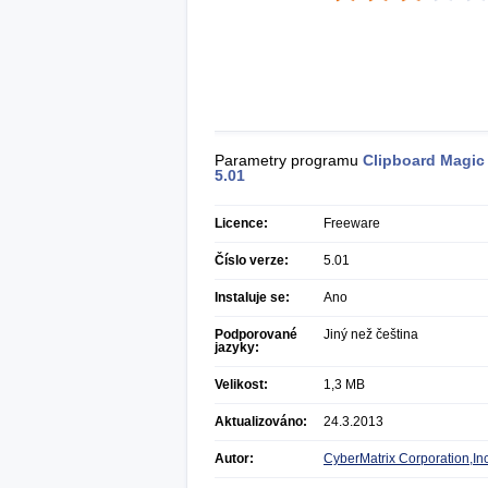
Parametry programu
Clipboard Magic
5.01
Licence:
Freeware
Číslo verze:
5.01
Instaluje se:
Ano
Podporované
Jiný než čeština
jazyky:
Velikost:
1,3 MB
Aktualizováno:
24.3.2013
Autor:
CyberMatrix Corporation,Inc