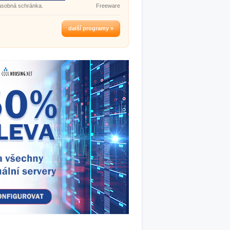
ásobná schránka.
Freeware
další programy »