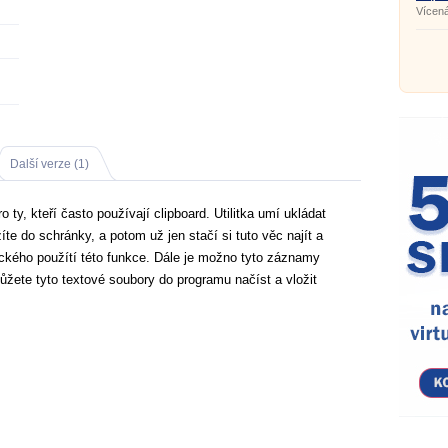
Vícen
Další verze (1)
ty, kteří často používají clipboard. Utilitka umí ukládat
te do schránky, a potom už jen stačí si tuto věc najít a
asického použítí této funkce. Dále je možno tyto záznamy
můžete tyto textové soubory do programu načíst a vložit