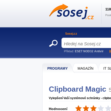
11
Posl
Sosej.cz
Příklad:
ESET NOD32 Antivir
R
PROGRAMY
MAGAZÍN
IT 
Clipboard Magic
Vylepšení Vaší systémové schránky - clipbo
Hodnocení