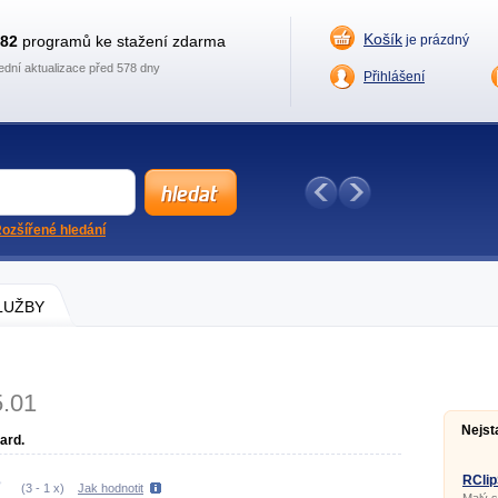
Košík
882
programů ke stažení zdarma
je prázdný
ední aktualizace před 578 dny
Přihlášení
ozšířené hledání
SLUŽBY
5.01
Nejst
ard.
RClip
(
3
-
1
x)
Jak hodnotit