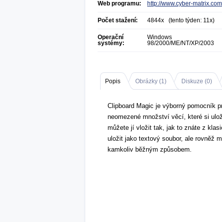
Web programu:
http://www.cyber-matrix.com
Počet stažení:
4844x (tento týden: 11x)
Operační
Windows
systémy:
98/2000/ME/NT/XP/2003
Popis
Obrázky (
1
)
Diskuze (
0
)
Clipboard Magic je výborný pomocník pro 
neomezené množství věcí, které si uloží
můžete jí vložit tak, jak to znáte z kl
uložit jako textový soubor, ale rovněž 
kamkoliv běžným způsobem.