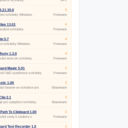
právce schránky.
GPL
 3.21.30.0
5
ření schránky Windows.
Freeware
lips 13.01
4
ásobná schránka.
Freeware
ip 5.7
4
ce schránky Windows.
Freeware
exty 1.3.0
4
vání textu do schránky.
Freeware
oard Magic 5.01
2
šení Vaší systémové schránky
Freeware
oard.
astic 1.00
2
ní historie ve schránce pro
Shareware
vání.
lip 2.1
2
je pro vylepšení schránky.
Shareware
Path To Clipboard 1.00
2
vání cesty k souboru z
Freeware
umníku.
oard Text Recorder 1.0
1