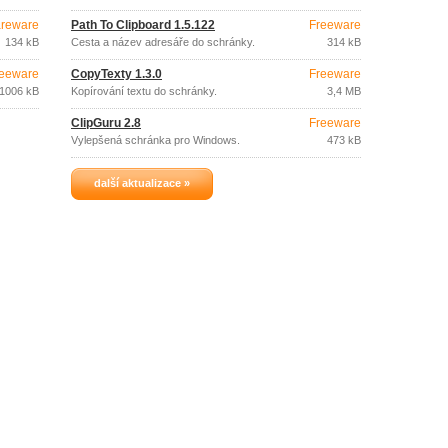
reware
Path To Clipboard 1.5.122
Freeware
134 kB
Cesta a název adresáře do schránky.
314 kB
eeware
CopyTexty 1.3.0
Freeware
1006 kB
Kopírování textu do schránky.
3,4 MB
ClipGuru 2.8
Freeware
Vylepšená schránka pro Windows.
473 kB
další aktualizace »