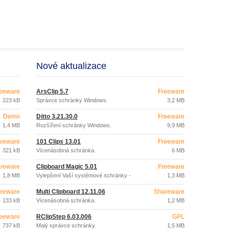
Nové aktualizace
eeware
ArsClip 5.7
Freeware
223 kB
Správce schránky Windows.
3,2 MB
Demo
Ditto 3.21.30.0
Freeware
1,4 MB
Rozšíření schránky Windows.
9,9 MB
eeware
101 Clips 13.01
Freeware
321 kB
Vícenásobná schránka.
6 MB
reware
Clipboard Magic 5.01
Freeware
1,8 MB
Vylepšení Vaší systémové schránky -
1,3 MB
clipboard.
eeware
Multi Clipboard 12.11.06
Shareware
133 kB
Vícenásobná schránka.
1,2 MB
eeware
RClipStep 6.03.006
GPL
737 kB
Malý správce schránky.
1,5 MB