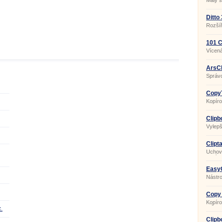
Malý s
Ditto
Rozší
101 C
Vícen
ArsCl
Správ
CopyT
Kopíro
Clipb
Vylep
- clipb
Clipt
Uchová
kopíro
EasyC
Nástro
Copy 
Kopíro
průzk
.
Clipb