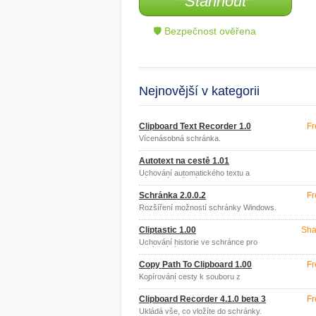
Stáhnout
🛡 Bezpečnost ověřena
Nejnovější v kategorii
Clipboard Text Recorder 1.0
Fr
Vícenásobná schránka.
Autotext na cestě 1.01
Uchování automatického textu a
následné vložení.
Schránka 2.0.0.2
Fr
Rozšíření možností schránky Windows.
Cliptastic 1.00
Sha
Uchování historie ve schránce pro
kopírování.
Copy Path To Clipboard 1.00
Fr
Kopírování cesty k souboru z
průzkumníku.
Clipboard Recorder 4.1.0 beta 3
Fr
Ukládá vše, co vložíte do schránky.