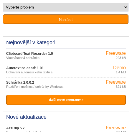
Nejnovější v kategorii
Freeware
Clipboard Text Recorder 1.0
Vícenásobná schránka.
223 kB
Demo
Autotext na cestě 1.01
Uchování automatického textu a
1,4 MB
následné vložení.
Freeware
Schránka 2.0.0.2
Rozšíření možností schránky Windows.
321 kB
další nové programy »
Nové aktualizace
Freeware
ArsClip 5.7