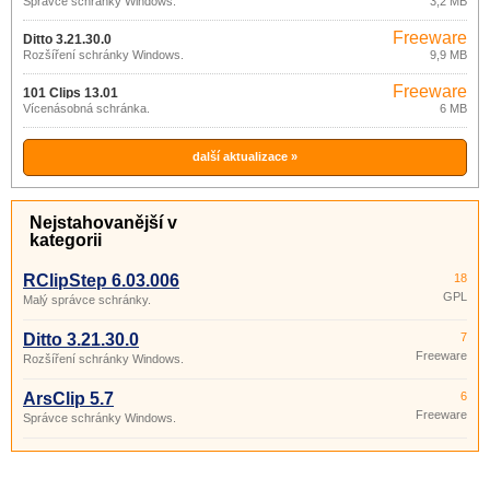
Správce schránky Windows.
3,2 MB
Freeware
Ditto 3.21.30.0
Rozšíření schránky Windows.
9,9 MB
Freeware
101 Clips 13.01
Vícenásobná schránka.
6 MB
další aktualizace »
Nejstahovanější v
kategorii
RClipStep 6.03.006
18
GPL
Malý správce schránky.
Ditto 3.21.30.0
7
Freeware
Rozšíření schránky Windows.
ArsClip 5.7
6
Freeware
Správce schránky Windows.