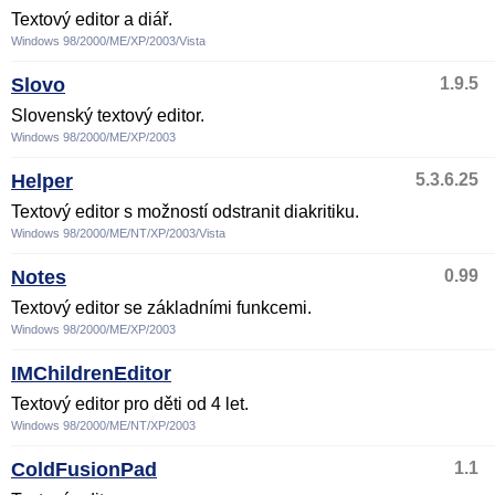
Textový editor a diář.
Windows 98/2000/ME/XP/2003/Vista
Slovo
1.9.5
Slovenský textový editor.
Windows 98/2000/ME/XP/2003
Helper
5.3.6.25
Textový editor s možností odstranit diakritiku.
Windows 98/2000/ME/NT/XP/2003/Vista
Notes
0.99
Textový editor se základními funkcemi.
Windows 98/2000/ME/XP/2003
IMChildrenEditor
Textový editor pro děti od 4 let.
Windows 98/2000/ME/NT/XP/2003
ColdFusionPad
1.1