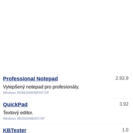
Professional Notepad
2.92.9
Vylepšený notepad pro profesionály.
Windows 95/98/2000/ME/NT/XP
QuickPad
3.92
Textový editor.
Windows 98/2000/ME/NT/XP
KBTexter
1.0