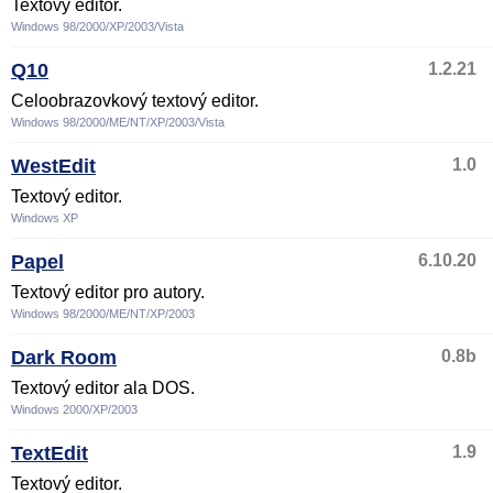
Textový editor.
Windows 98/2000/XP/2003/Vista
Q10
1.2.21
Celoobrazovkový textový editor.
Windows 98/2000/ME/NT/XP/2003/Vista
WestEdit
1.0
Textový editor.
Windows XP
Papel
6.10.20
Textový editor pro autory.
Windows 98/2000/ME/NT/XP/2003
Dark Room
0.8b
Textový editor ala DOS.
Windows 2000/XP/2003
TextEdit
1.9
Textový editor.