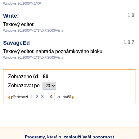
Windows 98/2000/ME/XP
Write!
1.0
Textový editor.
Windows 98/2000/ME/NT/XP/2003/Vista
SavageEd
1.3.7
Textový editor, náhrada poznámkového bloku.
Windows 98/2000/ME/NT/XP/2003/Vista
Zobrazeno
61
-
80
Zobrazovat po
1
2
3
4
5
předchozí
další
Programy, které si zaslouží Vaši pozornost