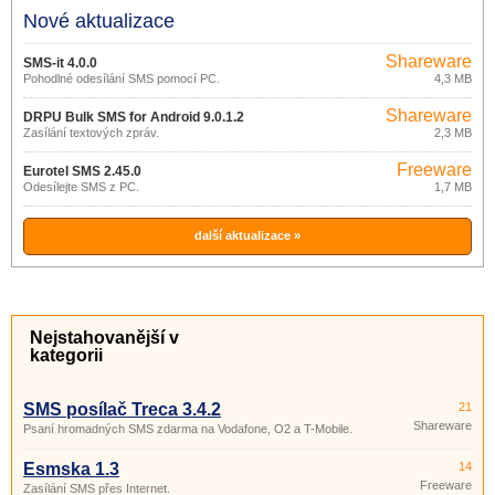
Nové aktualizace
Shareware
SMS-it 4.0.0
Pohodlné odesílání SMS pomocí PC.
4,3 MB
Shareware
DRPU Bulk SMS for Android 9.0.1.2
Zasílání textových zpráv.
2,3 MB
Freeware
Eurotel SMS 2.45.0
Odesílejte SMS z PC.
1,7 MB
další aktualizace »
Nejstahovanější v
kategorii
SMS posílač Treca 3.4.2
21
Shareware
Psaní hromadných SMS zdarma na Vodafone, O2 a T-Mobile.
Esmska 1.3
14
Freeware
Zasílání SMS přes Internet.