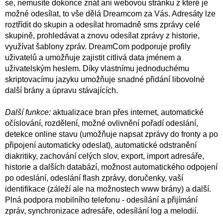
se, nemusíte dokonce znát ani webovou stránku z které je
možné odesílat, to vše dělá Dreamcom za Vás. Adresáty lze
roztřídit do skupin a odesílat hromadně sms zprávy celé
skupině, prohledávat a znovu odesílat zprávy z historie,
využívat šablony zpráv. DreamCom podporuje profily
uživatelů a umožňuje zajistit citlivá data jménem a
uživatelským heslem. Díky vlastnímu jednoduchému
skriptovacímu jazyku umožňuje snadné přidání libovolné
další brány a úpravu stávajících.
Další funkce:
aktualizace bran přes internet, automatické
očíslování, rozdělení, možné ovlivnění pořadí odeslání,
detekce online stavu (umožňuje napsat zprávy do fronty a po
připojení automaticky odeslat), automatické odstranění
diakritiky, zachování celých slov, export, import adresáře,
historie a dalších databází, možnost automatického odpojení
po odeslání, odeslání flash zprávy, doručenky, vaší
identifikace (záleží ale na možnostech www brány) a další.
Plná podpora mobilního telefonu - odesílání a přijímání
zpráv, synchronizace adresáře, odesílání log a melodií.