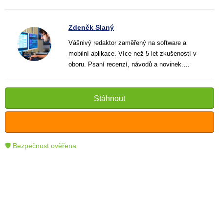
Zdeněk Slaný
Vášnivý redaktor zaměřený na software a
mobilní aplikace. Více než 5 let zkušeností v
oboru. Psaní recenzí, návodů a novinek.
Tvůrce jasných a informativních textů, které
pomáhají čtenářům lépe porozumět a využít
moderní technologie.
Stáhnout
🛡 Bezpečnost ověřena