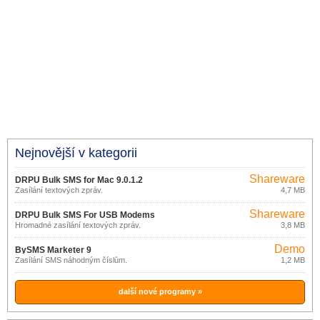
Nejnovější v kategorii
Shareware
DRPU Bulk SMS for Mac 9.0.1.2
Zasílání textových zpráv.
4,7 MB
Professional
Shareware
DRPU Bulk SMS For USB Modems
Hromadné zasílání textových zpráv.
3,8 MB
8.2.1.0
Demo
BySMS Marketer 9
Zasílání SMS náhodným číslům.
1,2 MB
další nové programy »