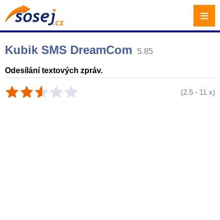
≡
Kubik SMS DreamCom
5.85
Odesílání textových zpráv.
(
2.5
-
11
x)