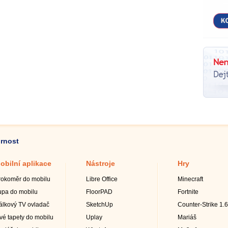
ornost
obilní aplikace
Nástroje
Hry
rokoměr do mobilu
Libre Office
Minecraft
upa do mobilu
FloorPAD
Fortnite
álkový TV ovladač
SketchUp
Counter-Strike 1.6
ivé tapety do mobilu
Uplay
Mariáš