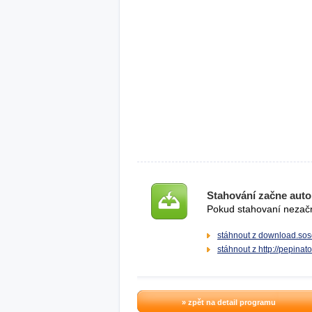
Stahování začne auto
Pokud stahovaní nezačne
stáhnout z download.sos
stáhnout z http://pepinato
» zpět na detail programu