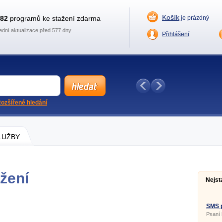
Košík
882
programů ke stažení zdarma
je prázdný
ední aktualizace před 577 dny
Přihlášení
ozšířené hledání
SLUŽBY
žení
Nejst
SMS p
Psaní
Vodafo