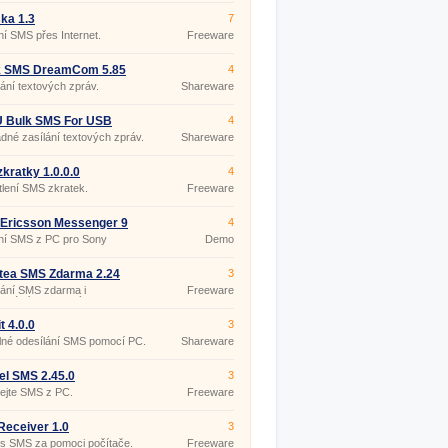
ka 1.3
7
ní SMS přes Internet.
Freeware
k SMS DreamCom 5.85
4
ání textových zpráv.
Shareware
 Bulk SMS For USB
4
s 8.2.1.0
né zasílání textových zpráv.
Shareware
kratky 1.0.0.0
4
lení SMS zkratek.
Freeware
Ericsson Messenger 9
4
ání SMS z PC pro Sony
Demo
on.
tea SMS Zdarma 2.24
3
lání SMS zdarma i
Freeware
ionálních placených SMS.
t 4.0.0
3
lné odesílání SMS pomocí PC.
Shareware
el SMS 2.45.0
3
ejte SMS z PC.
Freeware
eceiver 1.0
3
s SMS za pomoci počítače.
Freeware