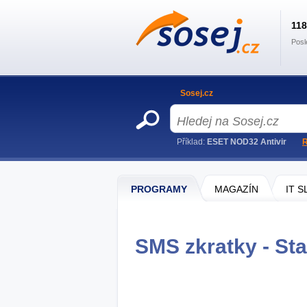
11
Posl
Sosej.cz
Příklad:
ESET NOD32 Antivir
R
PROGRAMY
MAGAZÍN
IT 
SMS zkratky - Sta