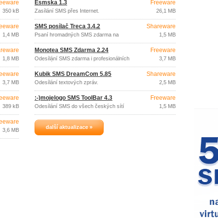
eeware
Esmska 1.3
Freeware
350 kB
Zasílání SMS přes Internet.
26,1 MB
eeware
SMS posílač Treca 3.4.2
Shareware
1,4 MB
Psaní hromadných SMS zdarma na
1,5 MB
Vodafone, O2 a T-Mobile.
reware
Monotea SMS Zdarma 2.24
Freeware
1,8 MB
Odesílání SMS zdarma i profesionálních
3,7 MB
placených SMS.
eeware
Kubik SMS DreamCom 5.85
Shareware
3,7 MB
Odesílání textových zpráv.
2,5 MB
eeware
:-)mojelogo SMS ToolBar 4.3
Freeware
389 kB
Odesílání SMS do všech českých sítí
1,5 MB
zdarma.
eeware
další aktualizace »
3,6 MB