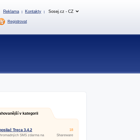
Reklama
Kontakty
|
|
Registrovat
ahovanější v kategorii
osílač Treca 3.4.2
18
 hromadných SMS zdarma na
Shareware
ne, O2 a T-Mobile.