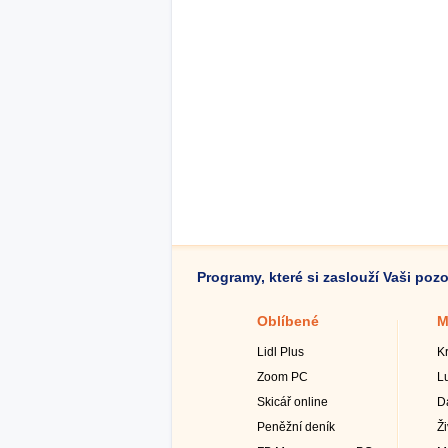
Programy, které si zaslouží Vaši poz
Oblíbené
M
Lidl Plus
K
Zoom PC
L
Skicář online
D
Peněžní deník
Ž