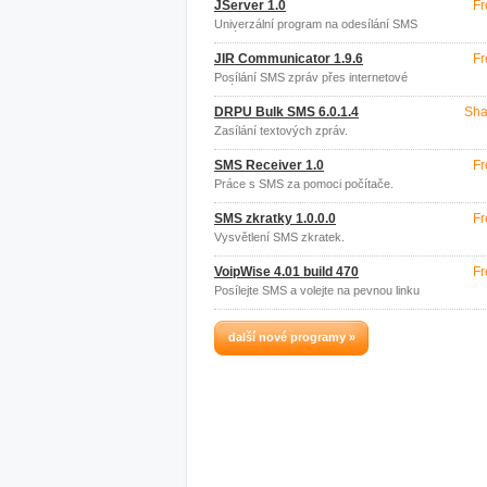
JServer 1.0
Fr
Univerzální program na odesílání SMS
zpráv.
JIR Communicator 1.9.6
Fr
Posílání SMS zpráv přes internetové
stránky.
DRPU Bulk SMS 6.0.1.4
Sha
Zasílání textových zpráv.
SMS Receiver 1.0
Fr
Práce s SMS za pomoci počítače.
SMS zkratky 1.0.0.0
Fr
Vysvětlení SMS zkratek.
VoipWise 4.01 build 470
Fr
Posílejte SMS a volejte na pevnou linku
zdarma.
další nové programy »