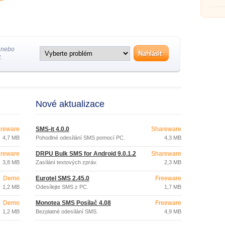
 nebo
.
Nové aktualizace
reware
SMS-it 4.0.0
Shareware
4,7 MB
Pohodlné odesílání SMS pomocí PC.
4,3 MB
reware
DRPU Bulk SMS for Android 9.0.1.2
Shareware
3,8 MB
Zasílání textových zpráv.
2,3 MB
Demo
Eurotel SMS 2.45.0
Freeware
1,2 MB
Odesílejte SMS z PC.
1,7 MB
Demo
Monotea SMS Posílač 4.08
Freeware
1,2 MB
Bezplatné odesílání SMS.
4,9 MB