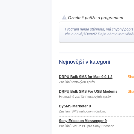
Oznámit potíže s programem
Program nejde stáhnout, má chybný popis
víte o novější verzi? Dejte nám o tom vědět
Nejnovější v kategorii
DRPU Bulk SMS for Mac 9.0.1.2
Sha
Professional
Zasílání textových zpráv.
DRPU Bulk SMS For USB Modems
Sha
8.2.1.0
Hromadné zasílání textových zpráv.
BySMS Marketer 9
Zasílání SMS náhodným číslům.
Sony Ericsson Messenger 9
Posílání SMS z PC pro Sony Ericsson.