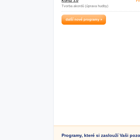
Kordz 3.0
Fr
Tvorba akordů (úprava hudby)
další nové programy »
Programy, které si zaslouží Vaši poz