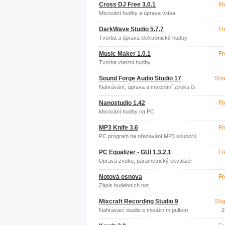
Cross DJ Free 3.0.1
Fr
Mixování hudby a úprava videa
DarkWave Studio 5.7.7
Fr
Tvorba a úprava elektronické hudby
Music Maker 1.0.1
Fr
Tvorba vlastní hudby
Sound Forge Audio Studio 17
Sha
Nahrávání, úprava a mixování zvuku či
hudby
Nanostudio 1.42
Fr
Mixování hudby na PC
MP3 Knife 3.6
Fr
PC program na ořezávání MP3 souborů
PC Equalizer - GUI 1.3.2.1
Fr
Úprava zvuku, parametrický ekvalizér
Notová osnova
Fr
Zápis hudebních not
Mixcraft Recording Studio 9
Sha
Nahrávací studio s mixážním pultem
2