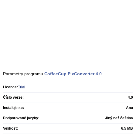
Parametry programu
CoffeeCup PixConverter
4.0
Licence:
Trial
Číslo verze:
4.0
Instaluje se:
Ano
Podporované jazyky:
Jiný než čeština
Velikost:
6,5 MB