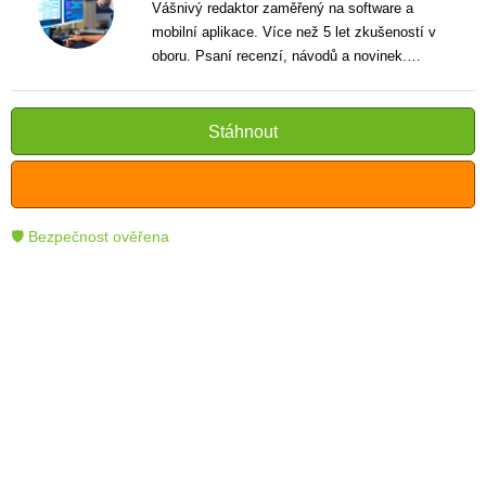
Vášnivý redaktor zaměřený na software a
mobilní aplikace. Více než 5 let zkušeností v
oboru. Psaní recenzí, návodů a novinek.
Tvůrce jasných a informativních textů, které
pomáhají čtenářům lépe porozumět a využít
moderní technologie.
Stáhnout
🛡 Bezpečnost ověřena