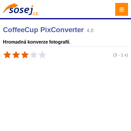
≡
CoffeeCup PixConverter
4.0
Hromadná konverze fotografií.
(
3
-
1
x)