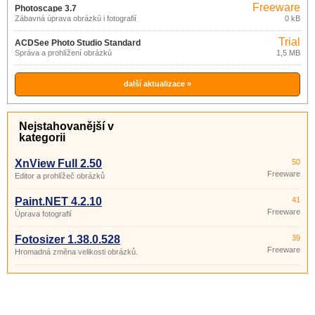
Freeware
Photoscape 3.7
Zábavná úprava obrázků i fotografií
0 kB
Trial
ACDSee Photo Studio Standard
Správa a prohlížení obrázků
1,5 MB
2021
další aktualizace »
Nejstahovanější v
kategorii
XnView Full 2.50
50
Freeware
Editor a prohlížeč obrázků
Paint.NET 4.2.10
41
Freeware
Úprava fotografií
Fotosizer 1.38.0.528
39
Freeware
Hromadná změna velikosti obrázků.