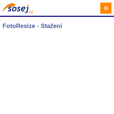
≡
FotoResize - Stažení