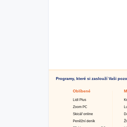
Programy, které si zaslouží Vaši poz
Oblíbené
M
Lidl Plus
K
Zoom PC
L
Skicář online
D
Peněžní deník
Ž