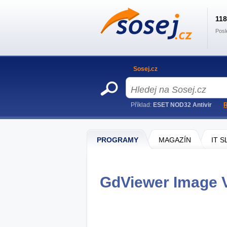
11
Posl
Sosej.cz
Příklad:
ESET NOD32 Antivir
R
PROGRAMY
MAGAZÍN
IT 
GdViewer Image V