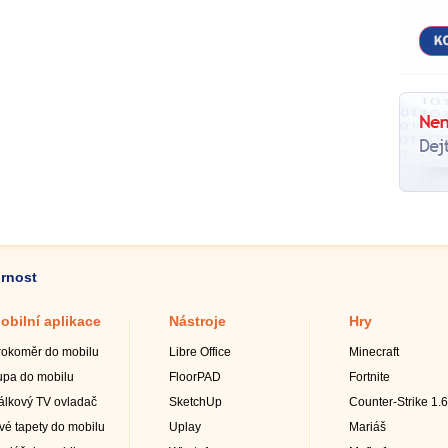
ornost
obilní aplikace
Nástroje
Hry
rokoměr do mobilu
Libre Office
Minecraft
upa do mobilu
FloorPAD
Fortnite
álkový TV ovladač
SketchUp
Counter-Strike 1.6
ivé tapety do mobilu
Uplay
Mariáš