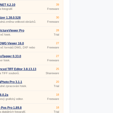
.NET 4.2.10
39
 fotografií
Freeware
izer 1.38.0.528
30
ná změna velikosti obrázků.
Freeware
ictureViewer Pro
28
50.0
žeč fotek.
Trial
DWG Viewer 16.0
27
ížeč formátů DWG, DXF nebo
Freeware
oTagger 0.33.0
27
r fotek.
Freeware
ced TIFF Editor 3.8.13.13
25
a TIFF souborů.
Shareware
Photo Pro 3.1.1
20
dné zpracování fotek.
Trial
 6.0.2a
18
ový grafický editor.
Freeware
 Pos Pro 1.89.8
18
digitálních fotografií.
Trial