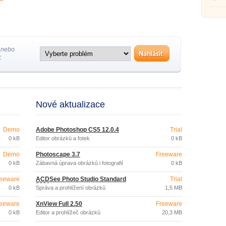
 nebo
.
Nové aktualizace
Demo
Adobe Photoshop CS5 12.0.4
Trial
0 kB
Editor obrázků a fotek
0 kB
Demo
Photoscape 3.7
Freeware
0 kB
Zábavná úprava obrázků i fotografií
0 kB
eeware
ACDSee Photo Studio Standard
Trial
2021
0 kB
Správa a prohlížení obrázků
1,5 MB
eeware
XnView Full 2.50
Freeware
0 kB
Editor a prohlížeč obrázků
20,3 MB