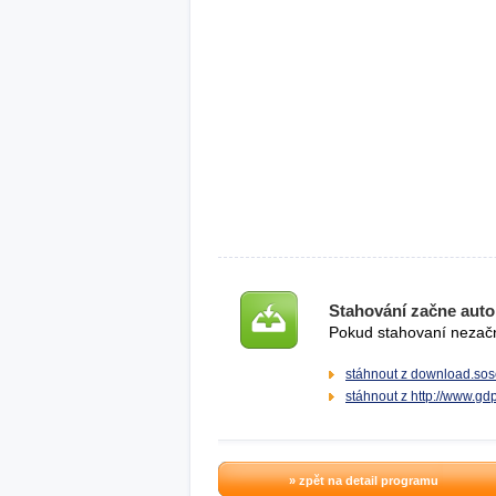
Stahování začne auto
Pokud stahovaní nezačne
stáhnout z download.sos
stáhnout z http://www.gd
» zpět na detail programu