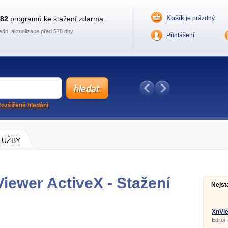
Košík
882
programů ke stažení zdarma
je prázdný
ední aktualizace před 578 dny
Přihlášení
ozšířené hledání
SLUŽBY
iewer ActiveX - Stažení
Nejst
XnVie
Editor