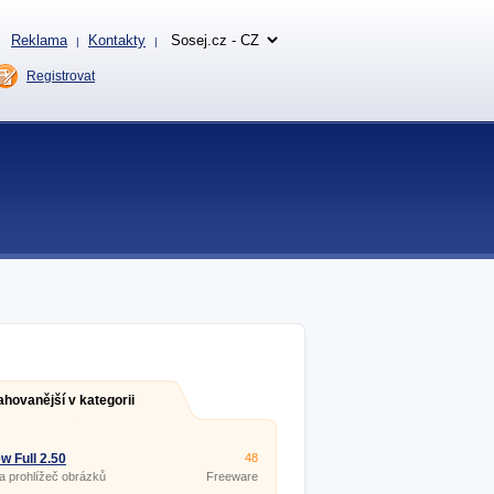
Reklama
Kontakty
|
|
Registrovat
ahovanější v kategorii
w Full 2.50
48
 a prohlížeč obrázků
Freeware