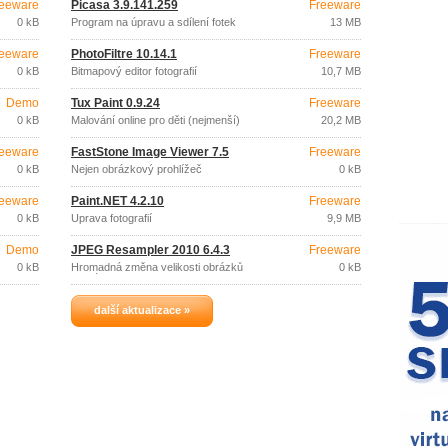
eeware
Picasa 3.9.141.259
Freeware
0 kB
Program na úpravu a sdílení fotek
13 MB
eeware
PhotoFiltre 10.14.1
Freeware
0 kB
Bitmapový editor fotografií
10,7 MB
Demo
Tux Paint 0.9.24
Freeware
0 kB
Malování online pro děti (nejmenší)
20,2 MB
eeware
FastStone Image Viewer 7.5
Freeware
0 kB
Nejen obrázkový prohlížeč
0 kB
eeware
Paint.NET 4.2.10
Freeware
0 kB
Úprava fotografií
9,9 MB
Demo
JPEG Resampler 2010 6.4.3
Freeware
0 kB
Hromadná změna velikosti obrázků
0 kB
formát JPEG
další aktualizace »