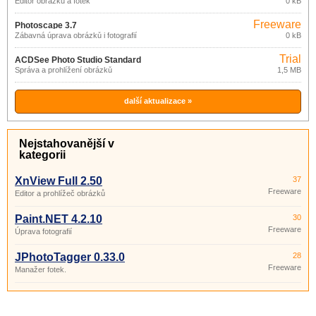
Editor obrázků a fotek
0 kB
Freeware
Photoscape 3.7
Zábavná úprava obrázků i fotografií
0 kB
Trial
ACDSee Photo Studio Standard
Správa a prohlížení obrázků
1,5 MB
2021
další aktualizace »
Nejstahovanější v
kategorii
XnView Full 2.50
37
Freeware
Editor a prohlížeč obrázků
Paint.NET 4.2.10
30
Freeware
Úprava fotografií
JPhotoTagger 0.33.0
28
Freeware
Manažer fotek.