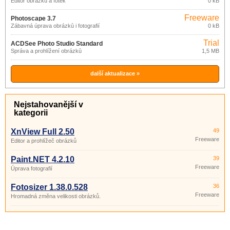
Editor obrázků a fotek
0 kB
Freeware
Photoscape 3.7
Zábavná úprava obrázků i fotografií
0 kB
Trial
ACDSee Photo Studio Standard
Správa a prohlížení obrázků
1,5 MB
2021
další aktualizace »
Nejstahovanější v
kategorii
XnView Full 2.50
49
Freeware
Editor a prohlížeč obrázků
Paint.NET 4.2.10
39
Freeware
Úprava fotografií
Fotosizer 1.38.0.528
36
Freeware
Hromadná změna velikosti obrázků.