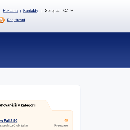
Reklama
Kontakty
|
|
Registrovat
ahovanější v kategorii
w Full 2.50
49
 a prohlížeč obrázků
Freeware