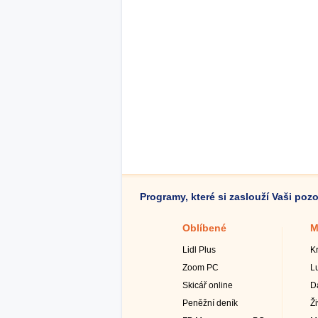
Programy, které si zaslouží Vaši poz
Oblíbené
M
Lidl Plus
K
Zoom PC
L
Skicář online
D
Peněžní deník
Ž