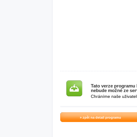
Tato verze programu b
nebude možné ze serv
Chráníme naše uživatel
» zpět na detail programu