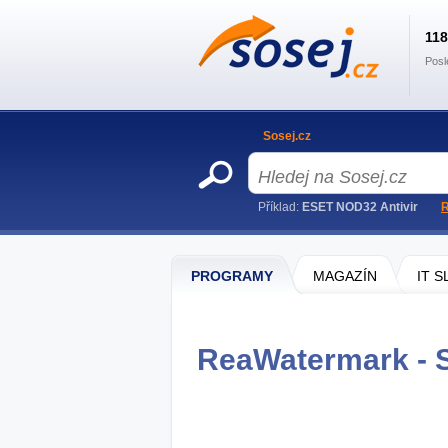
11
Posl
Sosej.cz
Příklad:
ESET NOD32 Antivir
R
PROGRAMY
MAGAZÍN
IT 
ReaWatermark - S