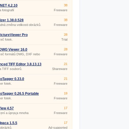
.NET 4.2.10
38
 fotografií
Freeware
izer 1.38.0.528
38
ná změna velikosti obrázků.
Freeware
ictureViewer Pro
28
50.0
žeč fotek.
Trial
DWG Viewer 16.0
28
ížeč formátů DWG, DXF nebo
Freeware
ced TIFF Editor 3.8.13.13
21
a TIFF souborů.
Shareware
oTagger 0.33.0
21
r fotek.
Freeware
oTagger 0.26.5 Portable
19
r fotek.
Freeware
View 4.57
17
žení a úprava mnoha
Freeware
kých formátů
lpaca 1.5.5
17
 obrázků.
Ad-supported