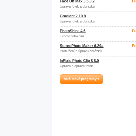
Face Off Max 3.5.3.2
Fr
Úprava fotek a obrázků
Gradient 2.10.8
Úprava fotek a obrázků
PhotoShine 4.6
Fr
Tvorba fotokoláží
StereoPhoto Maker 6.29a
Fr
Prohlížení a úpravu obrázků
InPixio Photo Clip 8 8.0
Úprava a oprava fotek
další nové programy »