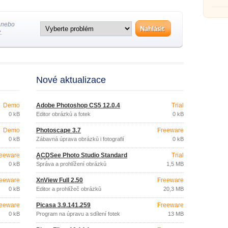
 nebo
.
Nové aktualizace
Demo
Adobe Photoshop CS5 12.0.4
Trial
0 kB
Editor obrázků a fotek
0 kB
Demo
Photoscape 3.7
Freeware
0 kB
Zábavná úprava obrázků i fotografií
0 kB
eeware
ACDSee Photo Studio Standard
Trial
2021
0 kB
Správa a prohlížení obrázků
1,5 MB
eeware
XnView Full 2.50
Freeware
0 kB
Editor a prohlížeč obrázků
20,3 MB
eeware
Picasa 3.9.141.259
Freeware
0 kB
Program na úpravu a sdílení fotek
13 MB