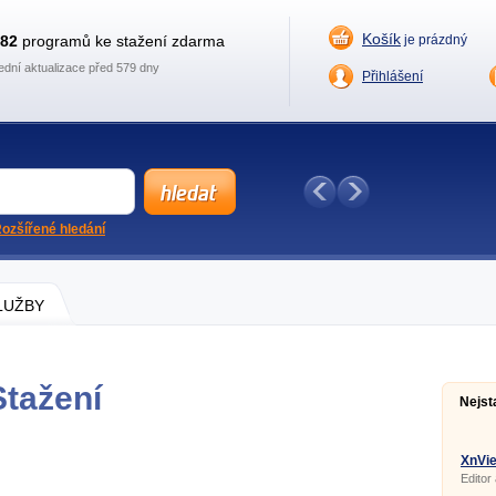
Košík
882
programů ke stažení zdarma
je prázdný
ední aktualizace před 579 dny
Přihlášení
ozšířené hledání
SLUŽBY
tažení
Nejst
XnVie
Editor