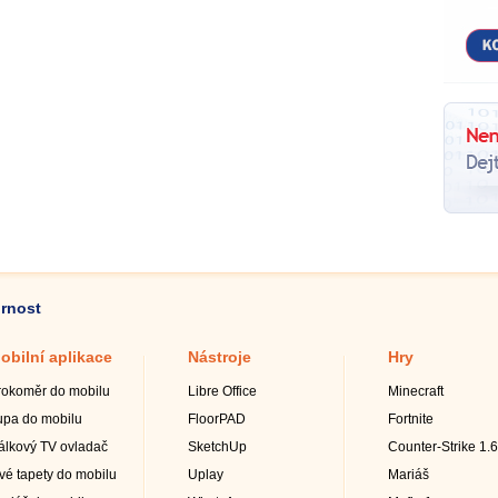
ornost
obilní aplikace
Nástroje
Hry
rokoměr do mobilu
Libre Office
Minecraft
upa do mobilu
FloorPAD
Fortnite
álkový TV ovladač
SketchUp
Counter-Strike 1.6
ivé tapety do mobilu
Uplay
Mariáš