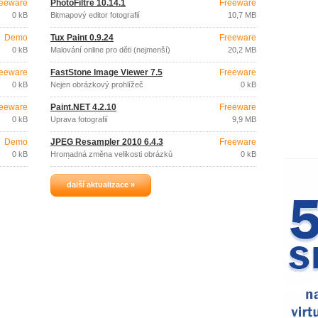
eeware
PhotoFiltre 10.14.1
Freeware
0 kB
Bitmapový editor fotografií
10,7 MB
Demo
Tux Paint 0.9.24
Freeware
0 kB
Malování online pro děti (nejmenší)
20,2 MB
eeware
FastStone Image Viewer 7.5
Freeware
0 kB
Nejen obrázkový prohlížeč
0 kB
eeware
Paint.NET 4.2.10
Freeware
0 kB
Úprava fotografií
9,9 MB
Demo
JPEG Resampler 2010 6.4.3
Freeware
0 kB
Hromadná změna velikosti obrázků
0 kB
formát JPEG
další aktualizace »