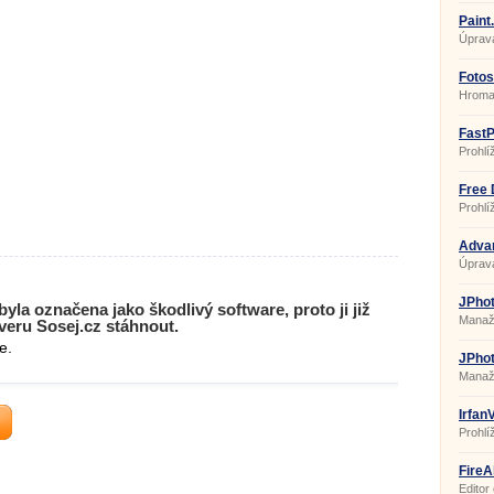
Paint
Úprava
Fotos
Hromad
FastP
1.9.3
Prohlí
Free 
Prohl
DWF
Advan
Úprav
JPhot
yla označena jako škodlivý software, proto ji již
Manaže
eru Sosej.cz stáhnout.
e.
JPhot
Manaže
Irfan
Prohlí
grafic
FireA
Editor