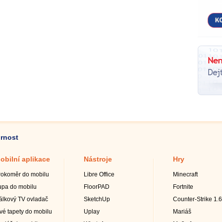
ornost
obilní aplikace
Nástroje
Hry
rokoměr do mobilu
Libre Office
Minecraft
upa do mobilu
FloorPAD
Fortnite
álkový TV ovladač
SketchUp
Counter-Strike 1.6
ivé tapety do mobilu
Uplay
Mariáš