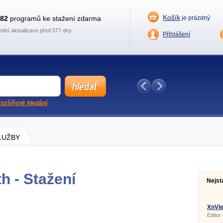
Košík
882
programů ke stažení zdarma
je prázdný
ední aktualizace před 577 dny
Přihlášení
ozšířené hledání
SLUŽBY
h - Stažení
Nejst
XnVie
Editor