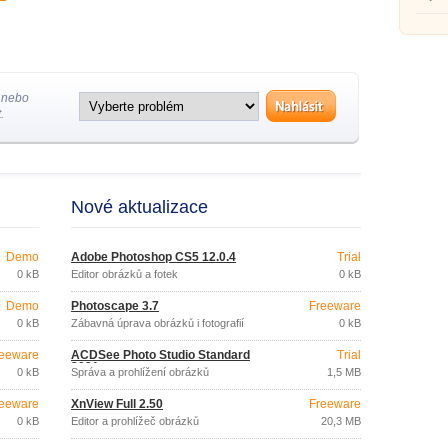
 nebo
.
Nové aktualizace
Demo
Adobe Photoshop CS5 12.0.4
Trial
0 kB
Editor obrázků a fotek
0 kB
Demo
Photoscape 3.7
Freeware
0 kB
Zábavná úprava obrázků i fotografií
0 kB
eeware
ACDSee Photo Studio Standard
Trial
2021
0 kB
Správa a prohlížení obrázků
1,5 MB
eeware
XnView Full 2.50
Freeware
0 kB
Editor a prohlížeč obrázků
20,3 MB