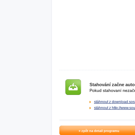
Stahování začne auto
Pokud stahovaní nezačne
stáhnout z download.sos
stáhnout z http://www.s
» zpět na detail programu