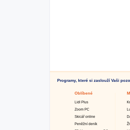
Programy, které si zaslouží Vaši poz
Oblíbené
M
Lidl Plus
K
Zoom PC
L
Skicář online
D
Peněžní deník
Ž