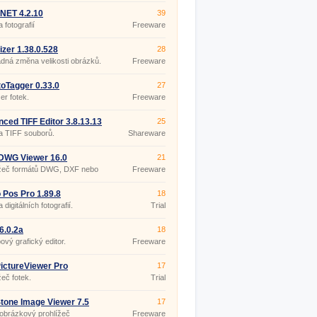
.NET 4.2.10
39
 fotografií
Freeware
izer 1.38.0.528
28
ná změna velikosti obrázků.
Freeware
oTagger 0.33.0
27
r fotek.
Freeware
ced TIFF Editor 3.8.13.13
25
a TIFF souborů.
Shareware
DWG Viewer 16.0
21
ížeč formátů DWG, DXF nebo
Freeware
 Pos Pro 1.89.8
18
digitálních fotografií.
Trial
 6.0.2a
18
ový grafický editor.
Freeware
ictureViewer Pro
17
50.0
žeč fotek.
Trial
tone Image Viewer 7.5
17
obrázkový prohlížeč
Freeware