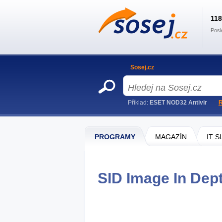
11
Posl
Sosej.cz
Příklad:
ESET NOD32 Antivir
R
PROGRAMY
MAGAZÍN
IT 
SID Image In Dept