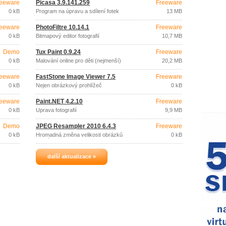
eeware
Picasa 3.9.141.259
Freeware
0 kB
Program na úpravu a sdílení fotek
13 MB
eeware
PhotoFiltre 10.14.1
Freeware
0 kB
Bitmapový editor fotografií
10,7 MB
Demo
Tux Paint 0.9.24
Freeware
0 kB
Malování online pro děti (nejmenší)
20,2 MB
eeware
FastStone Image Viewer 7.5
Freeware
0 kB
Nejen obrázkový prohlížeč
0 kB
eeware
Paint.NET 4.2.10
Freeware
0 kB
Úprava fotografií
9,9 MB
Demo
JPEG Resampler 2010 6.4.3
Freeware
0 kB
Hromadná změna velikosti obrázků
0 kB
formát JPEG
další aktualizace »