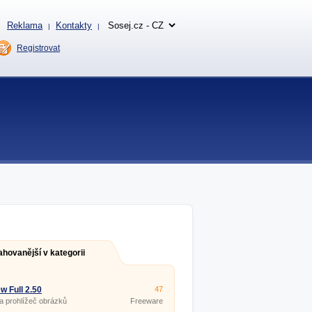
Reklama
Kontakty
|
|
Registrovat
ahovanější v kategorii
w Full 2.50
47
 a prohlížeč obrázků
Freeware