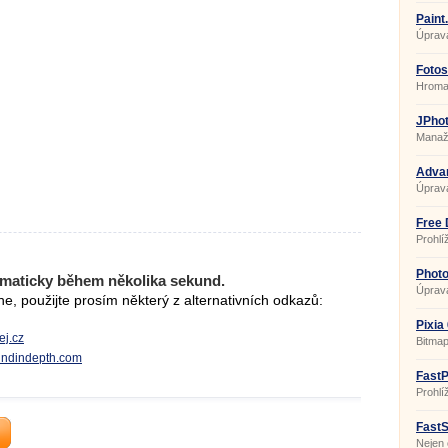
Paint
Úprava
Fotos
Hromad
JPhot
Manaže
Advan
Úprav
Free 
Prohl
DWF
Photo
maticky během několika sekund.
Úprava 
, použijte prosím některý z alternativních odkazů:
Pixia
ej.cz
Bitmap
oundindepth.com
FastP
1.9.3
Prohlí
FastS
Nejen 