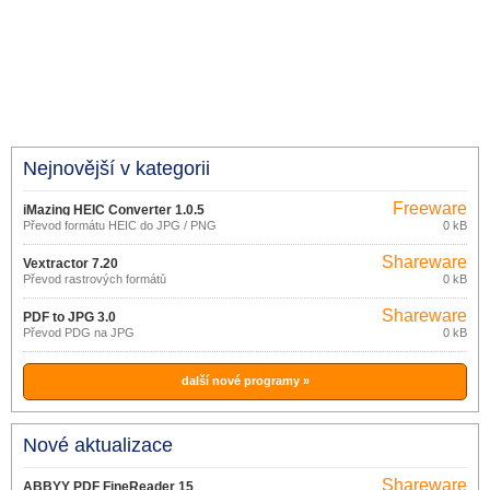
Nejnovější v kategorii
Freeware
iMazing HEIC Converter 1.0.5
Převod formátu HEIC do JPG / PNG
0 kB
Shareware
Vextractor 7.20
Převod rastrových formátů
0 kB
Shareware
PDF to JPG 3.0
Převod PDG na JPG
0 kB
další nové programy »
Nové aktualizace
Shareware
ABBYY PDF FineReader 15