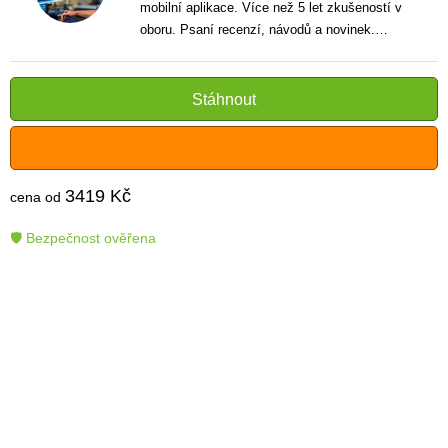
mobilní aplikace. Více než 5 let zkušeností v
oboru. Psaní recenzí, návodů a novinek.
Tvůrce jasných a informativních textů, které
pomáhají čtenářům lépe porozumět a využít
moderní technologie.
Stáhnout
3419 Kč
cena od
🛡 Bezpečnost ověřena