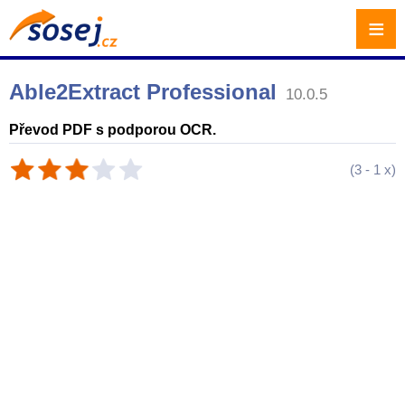
≡
Able2Extract Professional
10.0.5
Převod PDF s podporou OCR.
(
3
-
1
x)