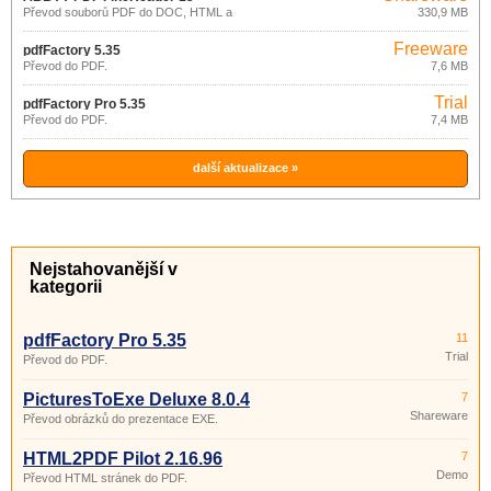
Převod souborů PDF do DOC, HTML a
330,9 MB
TXT
Freeware
pdfFactory 5.35
Převod do PDF.
7,6 MB
Trial
pdfFactory Pro 5.35
Převod do PDF.
7,4 MB
další aktualizace »
Nejstahovanější v
kategorii
pdfFactory Pro 5.35
11
Trial
Převod do PDF.
PicturesToExe Deluxe 8.0.4
7
Shareware
Převod obrázků do prezentace EXE.
HTML2PDF Pilot 2.16.96
7
Demo
Převod HTML stránek do PDF.