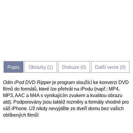
Popis
Obrázky (
1
)
Diskuze (
0
)
Další verze (0)
Odin iPod DVD Ripper
je program sloužící ke konverzi DVD
filmů do formátů, které lze přehrát na iPodu (např.: MP4,
MP3, AAC a M4A s vynikajícím zvukem a kvalitou obrazu
atd). Podporovány jsou taktéž rozměry a formáty vhodné pro
váš iPhone. Už nikdy nevyjděte ze dveří domu bez vašich
oblíbených filmů!