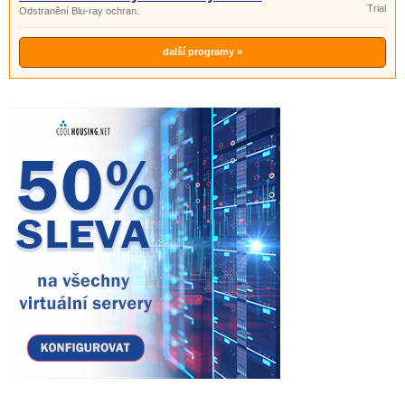
Trial
Odstranění Blu-ray ochran.
další programy »