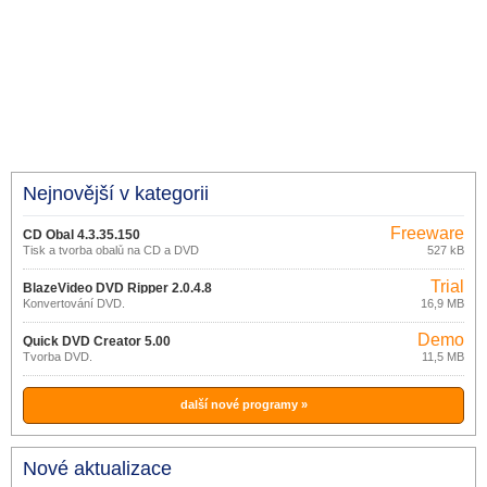
Nejnovější v kategorii
Freeware
CD Obal 4.3.35.150
Tisk a tvorba obalů na CD a DVD
527 kB
Trial
BlazeVideo DVD Ripper 2.0.4.8
Konvertování DVD.
16,9 MB
Demo
Quick DVD Creator 5.00
Tvorba DVD.
11,5 MB
další nové programy »
Nové aktualizace