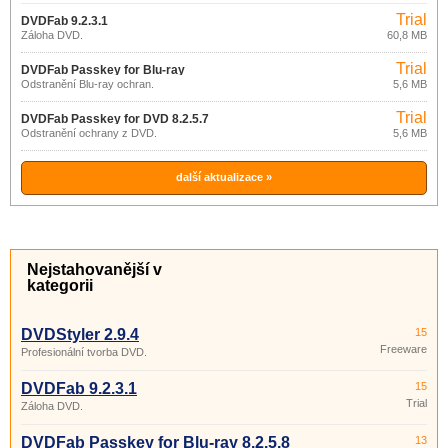
Trial
DVDFab 9.2.3.1
Záloha DVD.
60,8 MB
Trial
DVDFab Passkey for Blu-ray
Odstranění Blu-ray ochran.
5,6 MB
8.2.5.8
Trial
DVDFab Passkey for DVD 8.2.5.7
Odstranění ochrany z DVD.
5,6 MB
další aktualizace »
Nejstahovanější v
kategorii
DVDStyler 2.9.4
15
Freeware
Profesionální tvorba DVD.
DVDFab 9.2.3.1
15
Trial
Záloha DVD.
DVDFab Passkey for Blu-ray 8.2.5.8
13