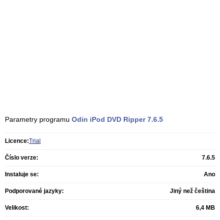
Parametry programu
Odin iPod DVD Ripper
7.6.5
Licence:
Trial
Číslo verze:
7.6.5
Instaluje se:
Ano
Podporované jazyky:
Jiný než čeština
Velikost:
6,4 MB