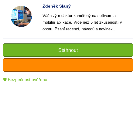
Zdeněk Slaný
Vášnivý redaktor zaměřený na software a
mobilní aplikace. Více než 5 let zkušeností v
oboru. Psaní recenzí, návodů a novinek.
Tvůrce jasných a informativních textů, které
pomáhají čtenářům lépe porozumět a využít
moderní technologie.
Stáhnout
🛡 Bezpečnost ověřena