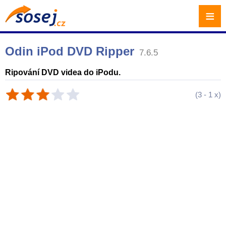
≡
Odin iPod DVD Ripper
7.6.5
Ripování DVD videa do iPodu.
(
3
-
1
x)