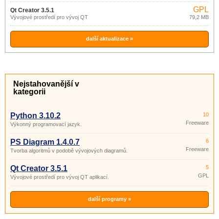
GPL
Qt Creator 3.5.1
Vývojové prostředí pro vývoj QT
79,2 MB
aplikací.
další aktualizace »
Nejstahovanější v
kategorii
Python 3.10.2
10
Freeware
Výkonný programovací jazyk.
PS Diagram 1.4.0.7
6
Freeware
Tvorba algoritmů v podobě vývojových diagramů.
Qt Creator 3.5.1
5
GPL
Vývojové prostředí pro vývoj QT aplikací.
další programy »