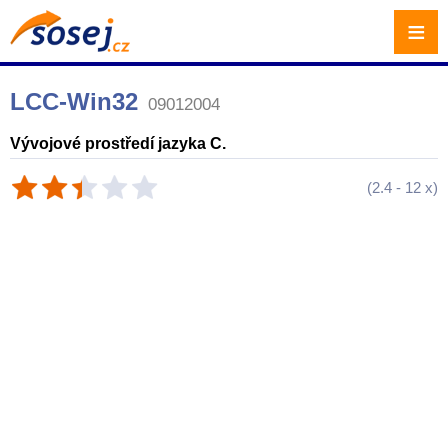
≡
LCC-Win32
09012004
Vývojové prostředí jazyka C.
(
2.4
-
12
x)