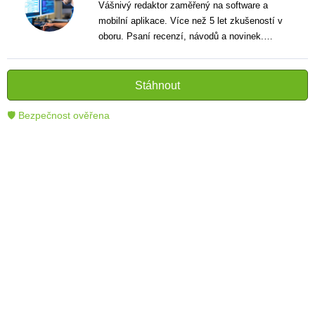
Vášnivý redaktor zaměřený na software a
mobilní aplikace. Více než 5 let zkušeností v
oboru. Psaní recenzí, návodů a novinek.
Tvůrce jasných a informativních textů, které
pomáhají čtenářům lépe porozumět a využít
moderní technologie.
Stáhnout
🛡 Bezpečnost ověřena