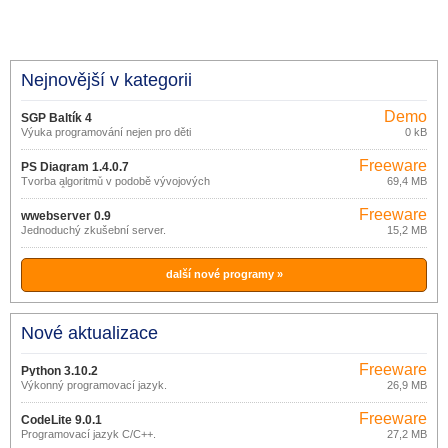
Nejnovější v kategorii
Demo
SGP Baltík 4
Výuka programování nejen pro děti
0 kB
Freeware
PS Diagram 1.4.0.7
Tvorba algoritmů v podobě vývojových
69,4 MB
diagramů.
Freeware
wwebserver 0.9
Jednoduchý zkušební server.
15,2 MB
další nové programy »
Nové aktualizace
Freeware
Python 3.10.2
Výkonný programovací jazyk.
26,9 MB
Freeware
CodeLite 9.0.1
Programovací jazyk C/C++.
27,2 MB