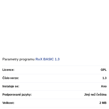
Parametry programu
RoX BASIC
1.3
Licence:
GPL
Číslo verze:
1.3
Instaluje se:
Ano
Podporované jazyky:
Jiný než čeština
Velikost:
2 MB