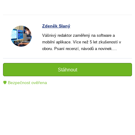
Zdeněk Slaný
Vášnivý redaktor zaměřený na software a
mobilní aplikace. Více než 5 let zkušeností v
oboru. Psaní recenzí, návodů a novinek.
Tvůrce jasných a informativních textů, které
pomáhají čtenářům lépe porozumět a využít
moderní technologie.
Stáhnout
🛡 Bezpečnost ověřena