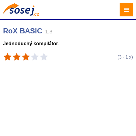
≡
RoX BASIC
1.3
Jednoduchý kompilátor.
(
3
-
1
x)