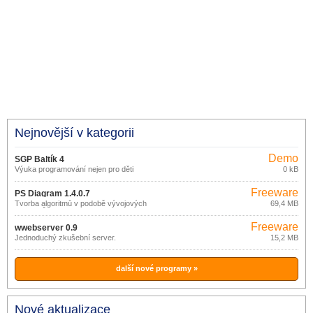
Nejnovější v kategorii
Demo
SGP Baltík 4
Výuka programování nejen pro děti
0 kB
Freeware
PS Diagram 1.4.0.7
Tvorba algoritmů v podobě vývojových
69,4 MB
diagramů.
Freeware
wwebserver 0.9
Jednoduchý zkušební server.
15,2 MB
další nové programy »
Nové aktualizace