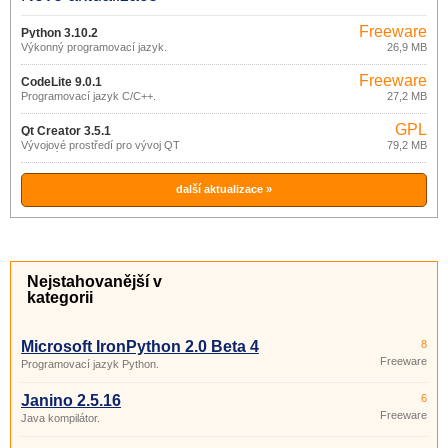
Freeware
Python 3.10.2
Výkonný programovací jazyk.
26,9 MB
Freeware
CodeLite 9.0.1
Programovací jazyk C/C++.
27,2 MB
GPL
Qt Creator 3.5.1
Vývojové prostředí pro vývoj QT
79,2 MB
aplikací.
další aktualizace »
Nejstahovanější v
kategorii
Microsoft IronPython 2.0 Beta 4
8
Freeware
Programovací jazyk Python.
Janino 2.5.16
6
Freeware
Java kompilátor.