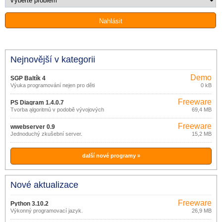
Nejnovější v kategorii
Demo
SGP Baltík 4
Výuka programování nejen pro děti
0 kB
Freeware
PS Diagram 1.4.0.7
Tvorba algoritmů v podobě vývojových
69,4 MB
diagramů.
Freeware
wwebserver 0.9
Jednoduchý zkušební server.
15,2 MB
další nové programy »
Nové aktualizace
Freeware
Python 3.10.2
Výkonný programovací jazyk.
26,9 MB