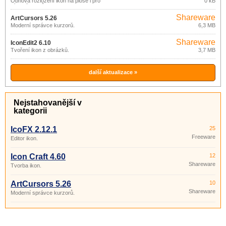
Obnova rozložení ikon na ploše i pro
0 kB
více uživatelů.
Shareware
ArtCursors 5.26
Moderní správce kurzorů.
6,3 MB
Shareware
IconEdit2 6.10
Tvoření ikon z obrázků.
3,7 MB
další aktualizace »
Nejstahovanější v
kategorii
IcoFX 2.12.1
25
Freeware
Editor ikon.
Icon Craft 4.60
12
Shareware
Tvorba ikon.
ArtCursors 5.26
10
Shareware
Moderní správce kurzorů.