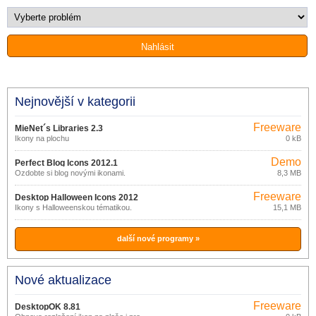
Nejnovější v kategorii
Freeware
MieNet´s Libraries 2.3
Ikony na plochu
0 kB
Demo
Perfect Blog Icons 2012.1
Ozdobte si blog novými ikonami.
8,3 MB
Freeware
Desktop Halloween Icons 2012
Ikony s Halloweenskou tématikou.
15,1 MB
další nové programy »
Nové aktualizace
Freeware
DesktopOK 8.81