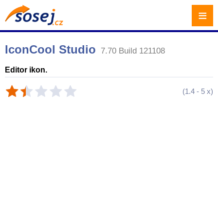
≡
IconCool Studio
7.70 Build 121108
Editor ikon.
(
1.4
-
5
x)