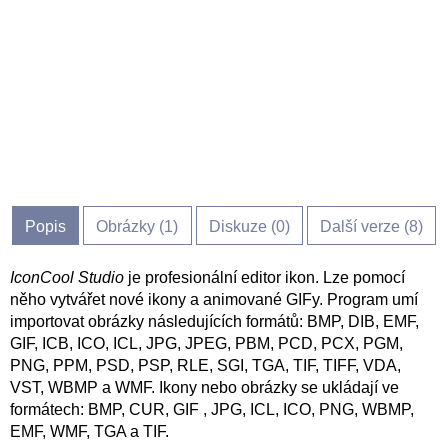
Popis
Obrázky (
1
)
Diskuze (
0
)
Další verze (8)
IconCool Studio
je profesionální editor ikon. Lze pomocí
něho vytvářet nové ikony a animované GIFy. Program umí
importovat obrázky následujících formátů: BMP, DIB, EMF,
GIF, ICB, ICO, ICL, JPG, JPEG, PBM, PCD, PCX, PGM,
PNG, PPM, PSD, PSP, RLE, SGI, TGA, TIF, TIFF, VDA,
VST, WBMP a WMF. Ikony nebo obrázky se ukládají ve
formátech: BMP, CUR, GIF , JPG, ICL, ICO, PNG, WBMP,
EMF, WMF, TGA a TIF.