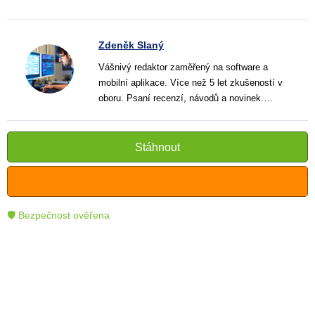
Zdeněk Slaný
Vášnivý redaktor zaměřený na software a
mobilní aplikace. Více než 5 let zkušeností v
oboru. Psaní recenzí, návodů a novinek.
Tvůrce jasných a informativních textů, které
pomáhají čtenářům lépe porozumět a využít
moderní technologie.
Stáhnout
🛡 Bezpečnost ověřena