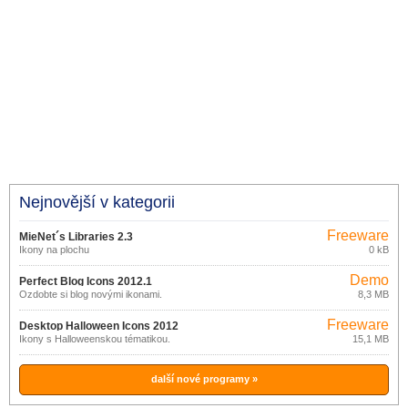
Nejnovější v kategorii
Freeware
MieNet´s Libraries 2.3
Ikony na plochu
0 kB
Demo
Perfect Blog Icons 2012.1
Ozdobte si blog novými ikonami.
8,3 MB
Freeware
Desktop Halloween Icons 2012
Ikony s Halloweenskou tématikou.
15,1 MB
další nové programy »