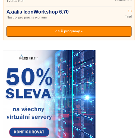
Tvorba ikon.
Axialis IconWorkshop 6.70
10
Trial
Nástroj pro práci s ikonami.
další programy »