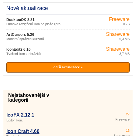
Nové aktualizace
Freeware
DesktopOK 8.81
Obnova rozložení ikon na ploše i pro
0 kB
více uživatelů.
Shareware
ArtCursors 5.26
Moderní správce kurzorů.
6,3 MB
Shareware
IconEdit2 6.10
Tvoření ikon z obrázků.
3,7 MB
další aktualizace »
Nejstahovanější v
kategorii
IcoFX 2.12.1
27
Freeware
Editor ikon.
Icon Craft 4.60
13
Shareware