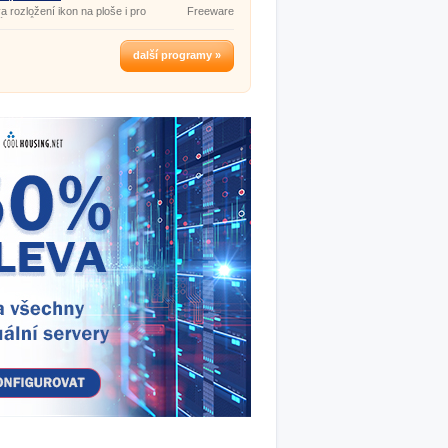
 rozložení ikon na ploše i pro
Freeware
živatelů.
další programy »