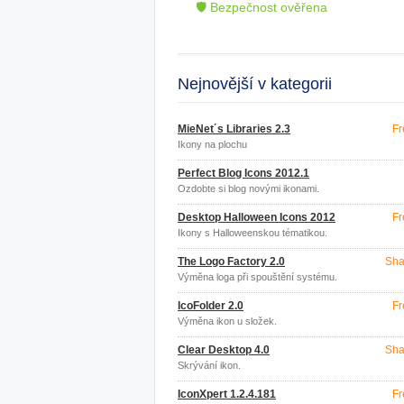
🛡 Bezpečnost ověřena
Nejnovější v kategorii
MieNet´s Libraries 2.3
Fr
Ikony na plochu
Perfect Blog Icons 2012.1
Ozdobte si blog novými ikonami.
Desktop Halloween Icons 2012
Fr
Ikony s Halloweenskou tématikou.
The Logo Factory 2.0
Sha
Výměna loga při spouštění systému.
IcoFolder 2.0
Fr
Výměna ikon u složek.
Clear Desktop 4.0
Sha
Skrývání ikon.
IconXpert 1.2.4.181
Fr