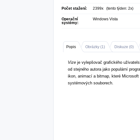
Počet stažení:
2399x (tento týden: 2x)
Operační
Windows Vista
systémy:
Popis
Obrázky (
1
)
Diskuze (
0
)
Vize
je vylepšovač grafického uživatel
od stejného autora jako populární pro
ikon, animací a bitmap, které Microsoft
systémových souborech.