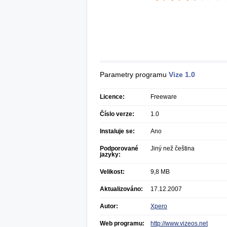
Parametry programu
Vize
1.0
Licence:
Freeware
Číslo verze:
1.0
Instaluje se:
Ano
Podporované
Jiný než čeština
jazyky:
Velikost:
9,8 MB
Aktualizováno:
17.12.2007
Autor:
Xpero
Web programu:
http://www.vizeos.net