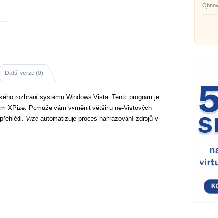
Obnova
více u
Další verze (0)
ského rozhraní systému Windows Vista. Tento program je
gram XPize. Pomůže vám vyměnit většinu ne-Vistových
 přehlédl.
Vize
automatizuje proces nahrazování zdrojů v