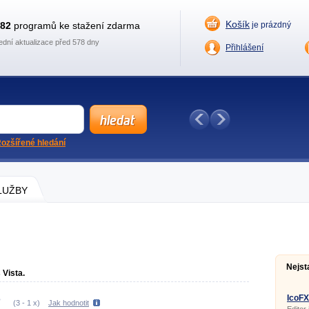
Košík
882
programů ke stažení zdarma
je prázdný
ední aktualizace před 578 dny
Přihlášení
ozšířené hledání
SLUŽBY
Nejst
 Vista.
IcoFX
(
3
-
1
x)
Jak hodnotit