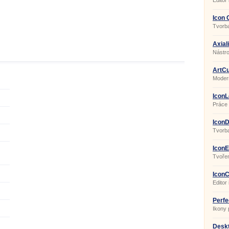
Editor 
Icon 
Tvorba
Axial
Nástro
ArtCu
Modern
IconL
Práce 
IconD
Tvorba
IconE
Tvořen
IconC
1211
Editor 
Perfe
Ikony 
Desk