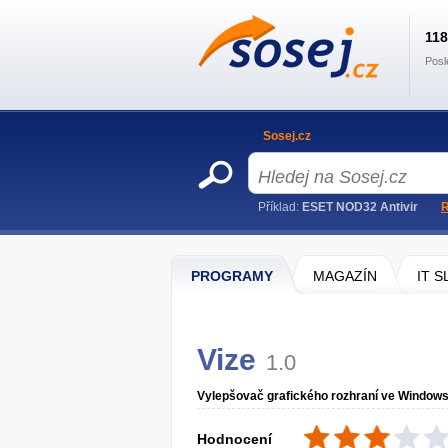
11
Posl
Sosej.cz
Příklad:
ESET NOD32 Antivir
R
PROGRAMY
MAGAZÍN
IT 
Vize
1.0
Vylepšovač grafického rozhraní ve Windows
Hodnocení