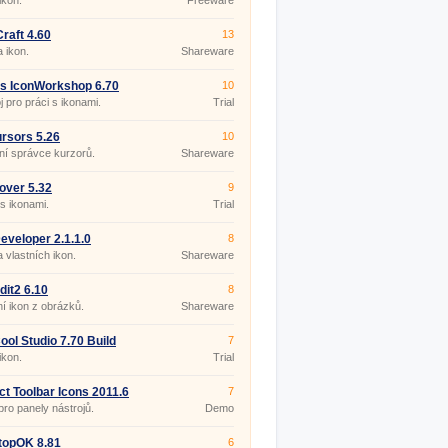
ikon.
Freeware
Craft 4.60
13
 ikon.
Shareware
is IconWorkshop 6.70
10
j pro práci s ikonami.
Trial
rsors 5.26
10
í správce kurzorů.
Shareware
over 5.32
9
s ikonami.
Trial
eveloper 2.1.1.0
8
 vlastních ikon.
Shareware
dit2 6.10
8
í ikon z obrázků.
Shareware
ool Studio 7.70 Build
7
08
ikon.
Trial
ct Toolbar Icons 2011.6
7
pro panely nástrojů.
Demo
topOK 8.81
6