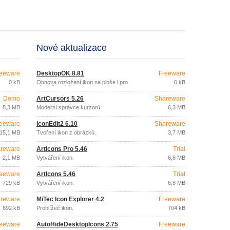
Nové aktualizace
eeware
DesktopOK 8.81
Freeware
0 kB
Obnova rozložení ikon na ploše i pro
0 kB
více uživatelů.
Demo
ArtCursors 5.26
Shareware
8,3 MB
Moderní správce kurzorů.
6,3 MB
eeware
IconEdit2 6.10
Shareware
15,1 MB
Tvoření ikon z obrázků.
3,7 MB
reware
ArtIcons Pro 5.46
Trial
2,1 MB
Vytváření ikon.
6,8 MB
eeware
ArtIcons 5.46
Trial
729 kB
Vytváření ikon.
6,8 MB
reware
MiTec Icon Explorer 4.2
Freeware
692 kB
Prohlížeč ikon.
704 kB
eeware
AutoHideDesktopIcons 2.75
Freeware