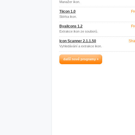
Manažer ikon.
Tiicon 1.0
Fr
Sbírka ikon.
ByaiIcons 1.2
Fr
Extrakce ikon ze souborů.
Icon Scanner 2.1.1.50
Sha
Vyhledávání a extrakce ikon.
další nové programy »