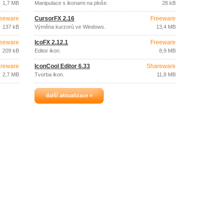
1,7 MB
Manipulace s ikonami na ploše.
28 kB
eeware
CursorFX 2.16
Freeware
137 kB
Výměna kurzorů ve Windows.
13,4 MB
eeware
IcoFX 2.12.1
Freeware
209 kB
Editor ikon.
8,9 MB
reware
IconCool Editor 6.33
Shareware
2,7 MB
Tvorba ikon.
11,8 MB
další aktualizace »