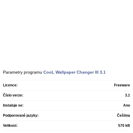
Parametry programu
CooL Wallpaper Changer III
3.1
Licence:
Freeware
Číslo verze:
3.1
Instaluje se:
Ano
Podporované jazyky:
Čeština
Velikost:
570 kB