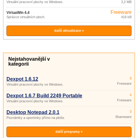
Virtuální pracovní plochy ve Windows.
3,2 MB
Freeware
VirtuaWin 4.4
Správce virtuálních ploch.
416 kB
další aktualizace »
Nejstahovanější v
kategorii
Dexpot 1.6.12
9
Freeware
Virtuální pracovní plochy ve Windows.
Dexpot 1.6.7 Build 2249 Portable
4
Freeware
Virtuální pracovní plochy ve Windows.
Desktop Notepad 2.0.1
3
Shareware
Poznámky a upomínky přímo na ploše.
další programy »