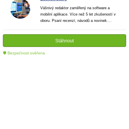
Vášnivý redaktor zaměřený na software a
mobilní aplikace. Více než 5 let zkušeností v
oboru. Psaní recenzí, návodů a novinek.
Tvůrce jasných a informativních textů, které
pomáhají čtenářům lépe porozumět a využít
moderní technologie.
Stáhnout
🛡 Bezpečnost ověřena