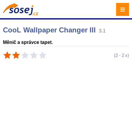
≡
CooL Wallpaper Changer III
3.1
Měnič a správce tapet.
(
2
-
2
x)