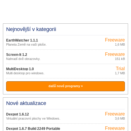
Nejnovější v kategorii
Freeware
EarthWatcher 1.1.1
Planeta Země na vaší ploše.
1,6 MB
Freeware
Screen-It 1.2
Nahradí dvě obrazovky.
151 kB
Trial
MultiDesktop 1.0
Multi desktop pro windows.
1,7 MB
další nové programy »
Nové aktualizace
Freeware
Dexpot 1.6.12
Virtuální pracovní plochy ve Windows.
3,6 MB
Freeware
Dexpot 1.6.7 Build 2249 Portable