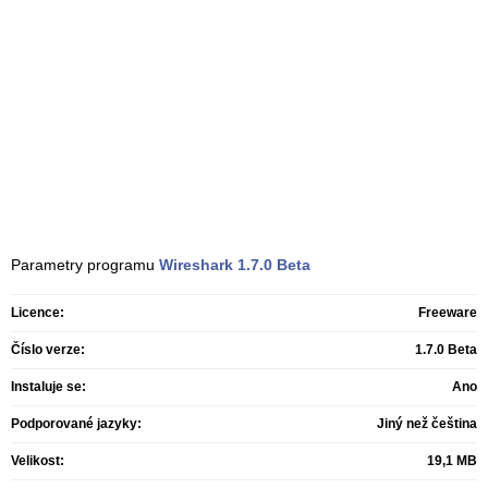
Parametry programu
Wireshark
1.7.0 Beta
Licence:
Freeware
Číslo verze:
1.7.0 Beta
Instaluje se:
Ano
Podporované jazyky:
Jiný než čeština
Velikost:
19,1 MB