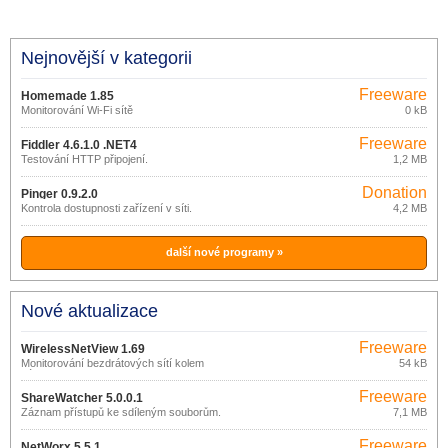
Nejnovější v kategorii
Freeware
Homemade 1.85
Monitorování Wi-Fi sítě
0 kB
Freeware
Fiddler 4.6.1.0 .NET4
Testování HTTP připojení.
1,2 MB
Donation
Pinger 0.9.2.0
ware
Kontrola dostupnosti zařízení v síti.
4,2 MB
další nové programy »
Nové aktualizace
Freeware
WirelessNetView 1.69
Monitorování bezdrátových sítí kolem
54 kB
vás.
Freeware
ShareWatcher 5.0.0.1
Záznam přístupů ke sdíleným souborům.
7,1 MB
Freeware
NetWorx 5.5.1