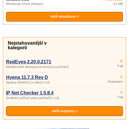
Monitoruje síťová připojení.
4,5 MB
další aktualizace »
Nejstahovanější v
kategorii
RedEyes 2.20.0.2171
18
Trial
Monitorování dostupnosti serverů a počítačů.
Hyena 11.7.3 Rev D
12
Shareware
Správa středních a velkých sítí.
IP Net Checker 1.5.8.4
11
Trial
Grafické ověření stavu počítačů v síti.
další programy »