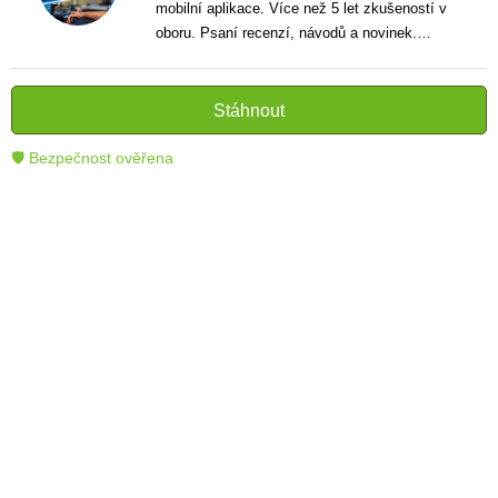
mobilní aplikace. Více než 5 let zkušeností v
oboru. Psaní recenzí, návodů a novinek.
Tvůrce jasných a informativních textů, které
pomáhají čtenářům lépe porozumět a využít
moderní technologie.
Stáhnout
🛡 Bezpečnost ověřena