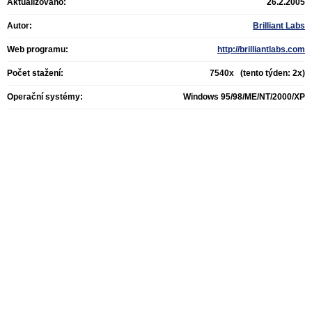
Aktualizováno:
26.2.2005
Autor:
Brilliant Labs
Web programu:
http://brilliantlabs.com
Počet stažení:
7540x (tento týden: 2x)
Operační systémy:
Windows 95/98/ME/NT/2000/XP