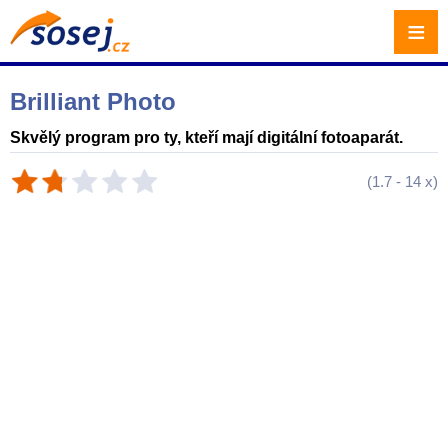
≡
Brilliant Photo
Skvělý program pro ty, kteří mají digitální fotoaparát.
(
1.7
-
14
x)