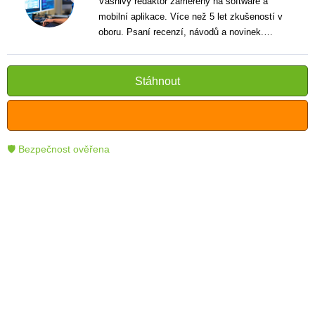
Vášnivý redaktor zaměřený na software a
mobilní aplikace. Více než 5 let zkušeností v
oboru. Psaní recenzí, návodů a novinek.
Tvůrce jasných a informativních textů, které
pomáhají čtenářům lépe porozumět a využít
moderní technologie.
Stáhnout
🛡 Bezpečnost ověřena