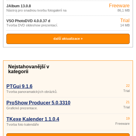
Freeware
JAlbum 13.0.8
Nástroj pro snadnou tvorbu fotogalerií na
86,1 MB
webu.
Trial
VSO PhotoDVD 4.0.0.37 d
Tvorba DVD slideshow prezentací.
14 MB
další aktualizace »
Nejstahovanější v
kategorii
PTGui 9.1.6
22
Trial
Tvorba panoramatických obrázků.
ProShow Producer 5.0.3310
21
Trial
Grafické prezentace.
TKexe Kalender 1.1.0.4
19
Freeware
Tvorba foto kalendáře