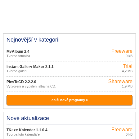
Nejnovější v kategorii
Freeware
MyAlbum 2.4
Tvorba fotoalba
0 kB
Trial
Instant Gallery Maker 2.1.1
Tvorba galerií.
4,2 MB
Shareware
PicsToCD 2.2.2.0
Vytvoření a vypálení alba na CD.
1,9 MB
další nové programy »
Nové aktualizace
Freeware
TKexe Kalender 1.1.0.4
Tvorba foto kalendáře
0 kB