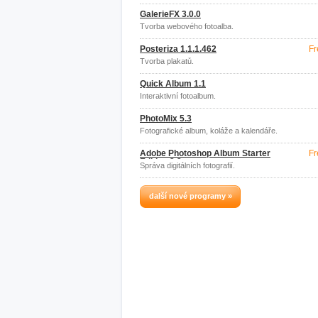
GalerieFX 3.0.0
Tvorba webového fotoalba.
Posteriza 1.1.1.462
Fr
Tvorba plakatů.
Quick Album 1.1
Interaktivní fotoalbum.
PhotoMix 5.3
Fotografické album, koláže a kalendáře.
Adobe Photoshop Album Starter
Fr
Edition 3.2
Správa digitálních fotografií.
další nové programy »