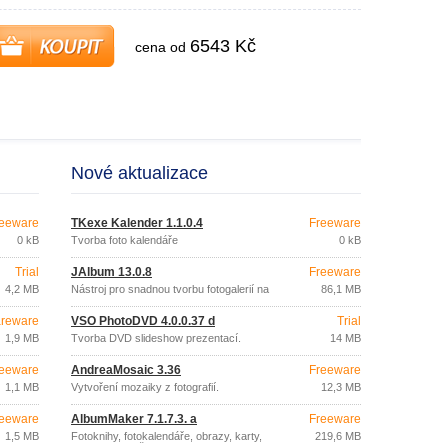
6543 Kč
cena od
Nové aktualizace
eeware
TKexe Kalender 1.1.0.4
Freeware
0 kB
Tvorba foto kalendáře
0 kB
Trial
JAlbum 13.0.8
Freeware
4,2 MB
Nástroj pro snadnou tvorbu fotogalerií na
86,1 MB
webu.
reware
VSO PhotoDVD 4.0.0.37 d
Trial
1,9 MB
Tvorba DVD slideshow prezentací.
14 MB
eeware
AndreaMosaic 3.36
Freeware
1,1 MB
Vytvoření mozaiky z fotografií.
12,3 MB
eeware
AlbumMaker 7.1.7.3. a
Freeware
1,5 MB
Fotoknihy, fotokalendáře, obrazy, karty,
219,6 MB
PEXESO z Vašich fotek.