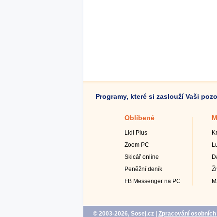
Programy, které si zaslouží Vaši poz
Oblíbené
M
Lidl Plus
K
Zoom PC
L
Skicář online
D
Peněžní deník
Ž
FB Messenger na PC
M
© 2003-2026, Sosej.cz
|
Zpracování osobních 