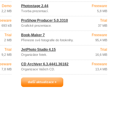
Demo
Photostage 2.44
Freeware
2,2 MB
Tvorba prezentací.
5,8 MB
eeware
ProShow Producer 5.0.3310
Trial
693 kB
Grafické prezentace.
37 MB
Trial
Book-Maker 7
Freeware
2 MB
Přeneste své fotografie do fotoknihy.
95,4 MB
Trial
JetPhoto Studio 4.15
Trial
9,2 MB
Organizátor fotek.
16,6 MB
eeware
CD Archiver 6.3.4441.36182
Freeware
7,8 MB
Organizace Vašich CD.
13,4 MB
další aktualizace »