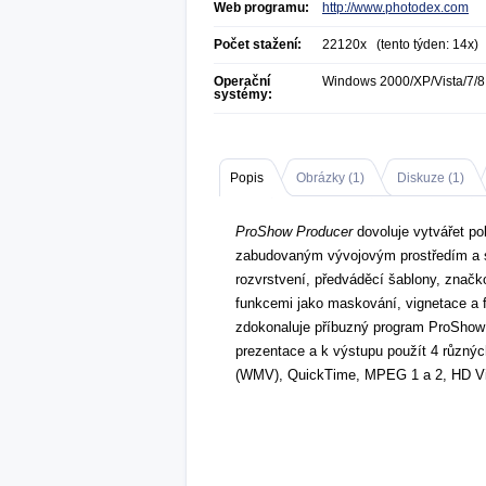
Web programu:
http://www.photodex.com
Počet stažení:
22120x (tento týden: 14x)
Operační
Windows 2000/XP/Vista/7/8
systémy:
Popis
Obrázky (
1
)
Diskuze (
1
)
ProShow Producer
dovoluje vytvářet pok
zabudovaným vývojovým prostředím a sa
rozvrstvení, předváděcí šablony, značko
funkcemi jako maskování, vignetace a
zdokonaluje příbuzný program ProShow
prezentace a k výstupu použít 4 různý
(WMV), QuickTime, MPEG 1 a 2, HD Vi