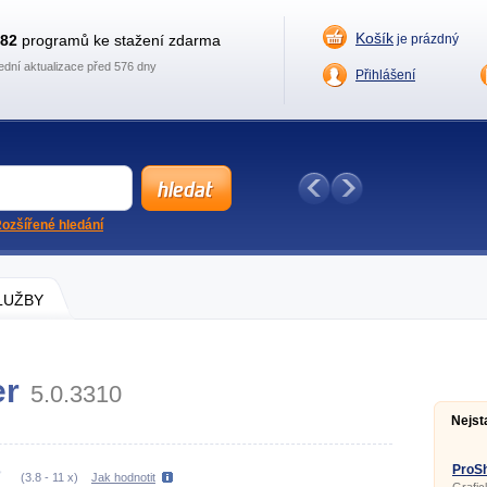
Košík
882
programů ke stažení zdarma
je prázdný
ední aktualizace před 576 dny
Přihlášení
ozšířené hledání
SLUŽBY
er
5.0.3310
Nejst
ProSh
(
3.8
-
11
x)
Jak hodnotit