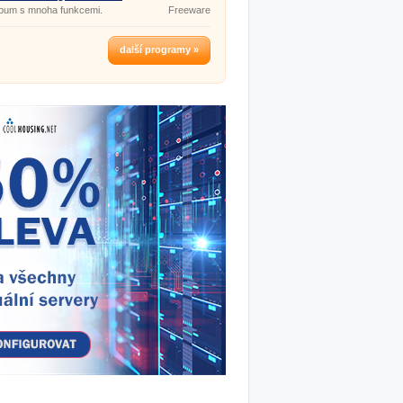
 637
lbum s mnoha funkcemi.
Freeware
další programy »