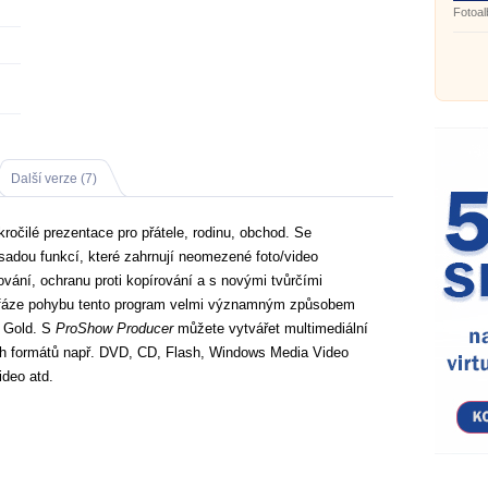
Build
Fotoa
Další verze (7)
ročilé prezentace pro přátele, rodinu, obchod. Se
dou funkcí, které zahrnují neomezené foto/video
vání, ochranu proti kopírování a s novými tvůrčími
 fáze pohybu tento program velmi významným způsobem
 Gold. S
ProShow Producer
můžete vytvářet multimediální
ch formátů např. DVD, CD, Flash, Windows Media Video
deo atd.