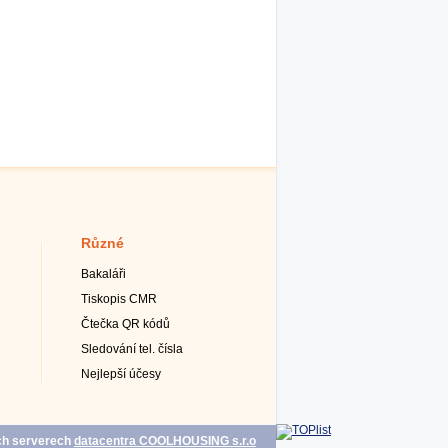
Různé
Bakaláři
Tiskopis CMR
Čtečka QR kódů
Sledování tel. čísla
Nejlepší účesy
ých serverech
datacentra COOLHOUSING s.r.o