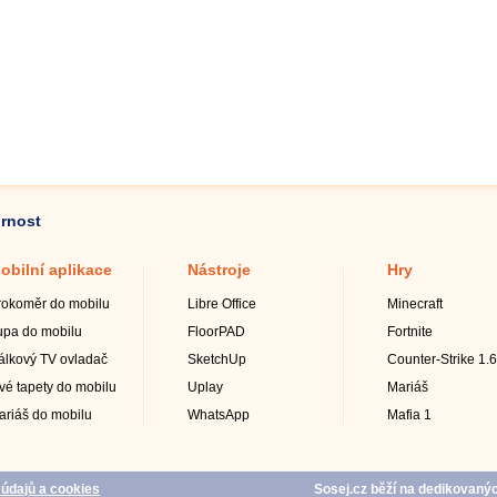
ornost
obilní aplikace
Nástroje
Hry
rokoměr do mobilu
Libre Office
Minecraft
upa do mobilu
FloorPAD
Fortnite
álkový TV ovladač
SketchUp
Counter-Strike 1.6
ivé tapety do mobilu
Uplay
Mariáš
ariáš do mobilu
WhatsApp
Mafia 1
údajů a cookies
Sosej.cz běží na dedikovan