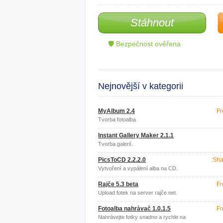
Stáhnout
🛡 Bezpečnost ověřena
Nejnovější v kategorii
MyAlbum 2.4
Fr
Tvorba fotoalba
Instant Gallery Maker 2.1.1
Tvorba galerií.
PicsToCD 2.2.2.0
Sha
Vytvoření a vypálení alba na CD.
Rajče 5.3 beta
Fr
Upload fotek na server rajče.net.
Fotoalba nahrávač 1.0.1.5
Fr
Nahrávejte fotky snadno a rychle na
server Fotoalba.cz.