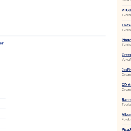
Grafic
PTGui
Tvorb
TKexe
Tvorba
Photo
er
Tvorba
Greet
Vytvář
JetPh
Organi
CD Ar
Organ
Banne
Tvorb
Album
Fotokn
karty,
PicaJ