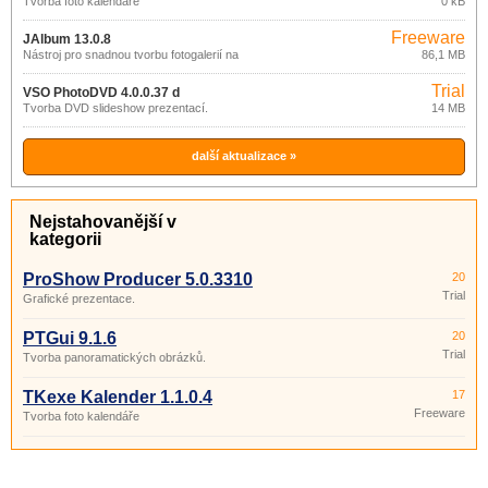
Tvorba foto kalendáře
0 kB
Freeware
JAlbum 13.0.8
Nástroj pro snadnou tvorbu fotogalerií na
86,1 MB
webu.
Trial
VSO PhotoDVD 4.0.0.37 d
Tvorba DVD slideshow prezentací.
14 MB
další aktualizace »
Nejstahovanější v
kategorii
ProShow Producer 5.0.3310
20
Trial
Grafické prezentace.
PTGui 9.1.6
20
Trial
Tvorba panoramatických obrázků.
TKexe Kalender 1.1.0.4
17
Freeware
Tvorba foto kalendáře