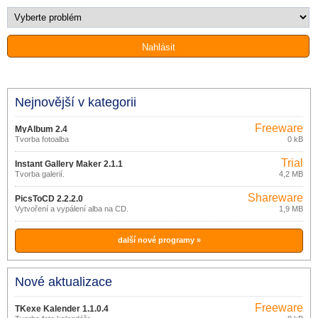
Nejnovější v kategorii
Freeware
MyAlbum 2.4
Tvorba fotoalba
0 kB
Trial
Instant Gallery Maker 2.1.1
Tvorba galerií.
4,2 MB
Shareware
PicsToCD 2.2.2.0
Vytvoření a vypálení alba na CD.
1,9 MB
další nové programy »
Nové aktualizace
Freeware
TKexe Kalender 1.1.0.4