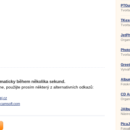
PTGui
Tvorb
TKexe
Tvorba
JetPh
Organi
Photo
Tvorba
Greet
Vytvář
Album
maticky během několika sekund.
Fotokn
, použijte prosím některý z alternativních odkazů:
karty,
CD Ar
ej.cz
Organ
gicamsoft.com
JAlbu
Nástro
fotoga
PicaJ
Build
Fotoa