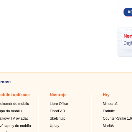
ornost
obilní aplikace
Nástroje
Hry
rokoměr do mobilu
Libre Office
Minecraft
upa do mobilu
FloorPAD
Fortnite
álkový TV ovladač
SketchUp
Counter-Strike 1.6
ivé tapety do mobilu
Uplay
Mariáš