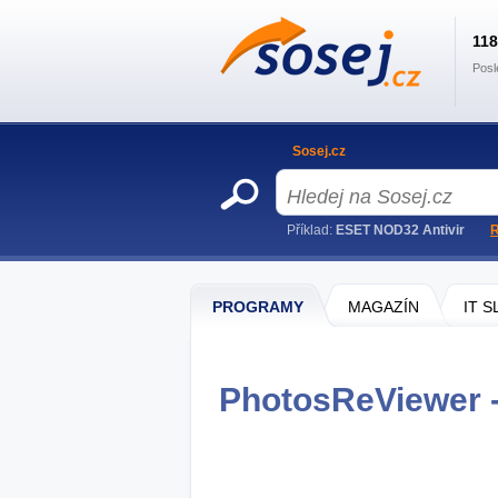
11
Posl
Sosej.cz
Příklad:
ESET NOD32 Antivir
R
PROGRAMY
MAGAZÍN
IT 
PhotosReViewer -