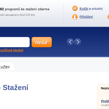
Košík
882
programů ke stažení zdarma
je prázdný
ední aktualizace před 578 dny
Přihlášení
ozšířené hledání
SLUŽBY
 Stažení
Nejst
ProSh
Grafic