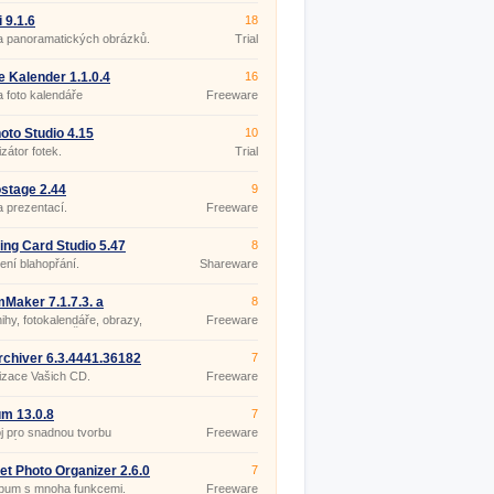
 9.1.6
18
a panoramatických obrázků.
Trial
 Kalender 1.1.0.4
16
 foto kalendáře
Freeware
oto Studio 4.15
10
zátor fotek.
Trial
stage 2.44
9
 prezentací.
Freeware
ing Card Studio 5.47
8
ení blahopřání.
Shareware
Maker 7.1.7.3. a
8
ihy, fotokalendáře, obrazy,
Freeware
 PEXESO z Vašich fotek.
chiver 6.3.4441.36182
7
izace Vašich CD.
Freeware
m 13.0.8
7
j pro snadnou tvorbu
Freeware
lerií na webu.
et Photo Organizer 2.6.0
7
 637
lbum s mnoha funkcemi.
Freeware