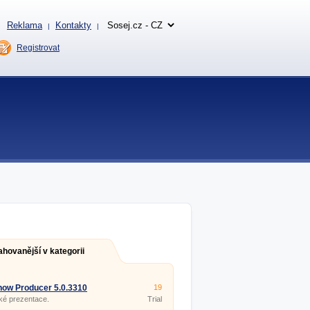
Reklama
Kontakty
|
|
Registrovat
ahovanější v kategorii
ow Producer 5.0.3310
19
ké prezentace.
Trial