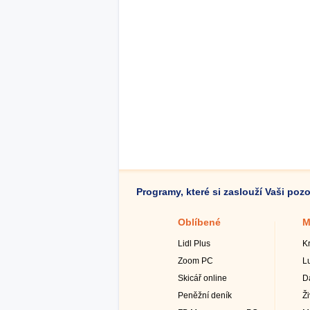
Programy, které si zaslouží Vaši poz
Oblíbené
M
Lidl Plus
K
Zoom PC
L
Skicář online
D
Peněžní deník
Ž