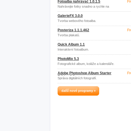
Fotoalba nahrávač 1.0.1.5
Fr
Nahrávejte fotky snadno a rychle na
server Fotoalba.cz.
GalerieFX 3.0.0
Tvorba webového fotoalba.
Posteriza 1.1.1.462
Fr
Tvorba plakatů.
Quick Album 1.1
Interaktivní fotoalbum.
PhotoMix 5.3
Fotografické album, koláže a kalendáře.
Adobe Photoshop Album Starter
Fr
Edition 3.2
Správa digitálních fotografií.
další nové programy »