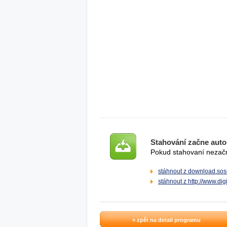
Stahování začne auto
Pokud stahovaní nezačne
stáhnout z download.sos
stáhnout z http://www.di
» zpět na detail programu