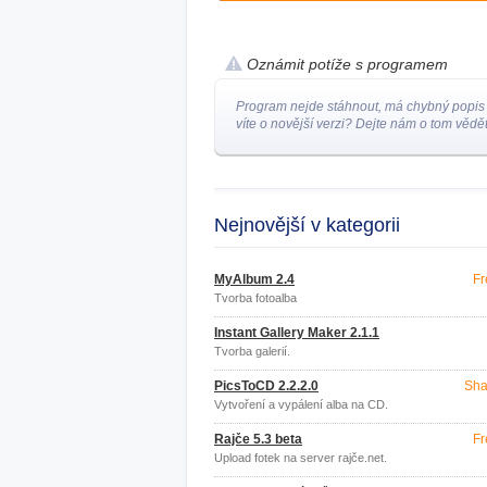
Oznámit potíže s programem
Program nejde stáhnout, má chybný popis
víte o novější verzi? Dejte nám o tom vědět
Nejnovější v kategorii
MyAlbum 2.4
Fr
Tvorba fotoalba
Instant Gallery Maker 2.1.1
Tvorba galerií.
PicsToCD 2.2.2.0
Sha
Vytvoření a vypálení alba na CD.
Rajče 5.3 beta
Fr
Upload fotek na server rajče.net.