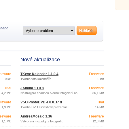
 nebo
.
Nové aktualizace
eeware
TKexe Kalender 1.1.0.4
Freeware
0 kB
Tvorba foto kalendáře
0 kB
Trial
JAlbum 13.0.8
Freeware
4,2 MB
Nástroj pro snadnou tvorbu fotogalerií na
86,1 MB
webu.
reware
VSO PhotoDVD 4.0.0.37 d
Trial
1,9 MB
Tvorba DVD slideshow prezentací.
14 MB
eeware
AndreaMosaic 3.36
Freeware
1,1 MB
Vytvoření mozaiky z fotografií.
12,3 MB