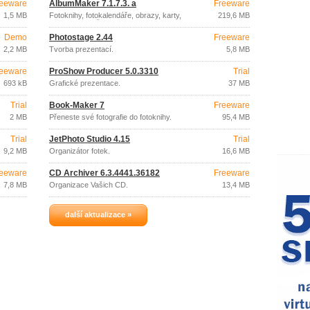
eeware
AlbumMaker 7.1.7.3. a
Freeware
1,5 MB
Fotoknihy, fotokalendáře, obrazy, karty,
219,6 MB
PEXESO z Vašich fotek.
Demo
Photostage 2.44
Freeware
2,2 MB
Tvorba prezentací.
5,8 MB
eeware
ProShow Producer 5.0.3310
Trial
693 kB
Grafické prezentace.
37 MB
Trial
Book-Maker 7
Freeware
2 MB
Přeneste své fotografie do fotoknihy.
95,4 MB
Trial
JetPhoto Studio 4.15
Trial
9,2 MB
Organizátor fotek.
16,6 MB
eeware
CD Archiver 6.3.4441.36182
Freeware
7,8 MB
Organizace Vašich CD.
13,4 MB
další aktualizace »