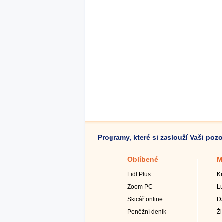
Programy, které si zaslouží Vaši poz
Oblíbené
M
Lidl Plus
K
Zoom PC
L
Skicář online
D
Peněžní deník
Ž