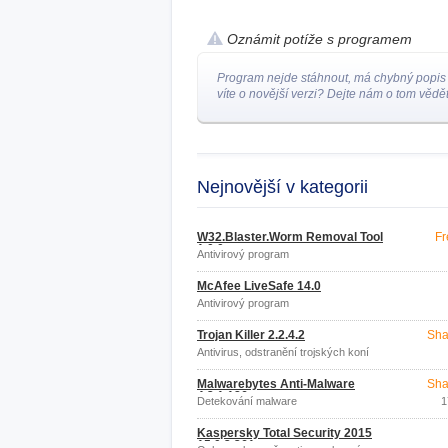
Oznámit potíže s programem
Program nejde stáhnout, má chybný popis
víte o novější verzi? Dejte nám o tom vědět
Nejnovější v kategorii
W32.Blaster.Worm Removal Tool
Fr
1.0.0
Antivirový program
McAfee LiveSafe 14.0
Antivirový program
Trojan Killer 2.2.4.2
Sha
Antivirus, odstranění trojských koní
Malwarebytes Anti-Malware
Sha
4.2.1.186
Detekování malware
1
Kaspersky Total Security 2015
15.0.2.361