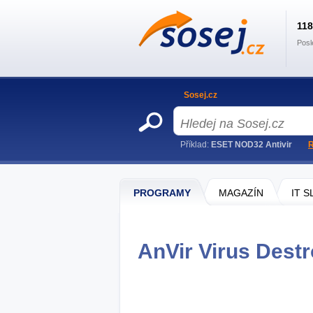
11
Posl
Sosej.cz
Příklad:
ESET NOD32 Antivir
R
PROGRAMY
MAGAZÍN
IT 
AnVir Virus Destr