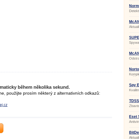
Norm
2.08.
Detekt
McAfe
Aktual
McAfe
SUPE
Profe
Spywar
McAf
12.1.
Odstra
Norto
Kompl
počíta
Spy E
maticky během několika sekund.
Kvalit
, použijte prosím některý z alternativních odkazů:
spywa
TDSSK
ej.cz
Zbavte
Rootk
Eset 
Antivi
anti-s
BitDe
Nove
Aktual