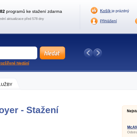
Košík
882
programů ke stažení zdarma
je prázdný
ední aktualizace před 578 dny
Přihlášení
ozšířené hledání
SLUŽBY
oyer - Stažení
Nejst
McAfe
10.2.
Odstra