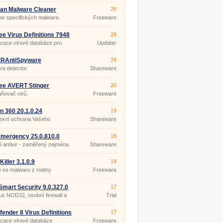
an Malware Cleaner
28
08 (2014.08.29)
or specifických malware.
Freeware
e Virus Definitions 7948
28
izace virové databáze pro
Updater
e.
RAntiSpyware
24
ssional 6.0.1212
e detector.
Shareware
ee AVERT Stinger
20
0.1145
ňovač virů.
Freeware
n 360 20.1.0.24
19
exní ochrana Vašeho
Shareware
če.
mergency 25.0.810.0
18
ní antivir - zaměřený zejména
Shareware
re
iller 3.1.0.9
18
 se malwaru z rodiny
Freeware
it.Win32.TDSS.
Smart Security 9.0.327.0
17
rus NOD32, osobní firewall a
Trial
pyware.
fender 8 Virus Definitions
17
mber 26, 2012
izace virové databáze
Freeware