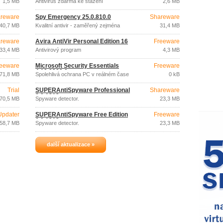
1,5 MB
Antivirus zdarma ke stažení
2,6 MB
reware
Spy Emergency 25.0.810.0
Shareware
40,7 MB
Kvalitní antivir - zaměřený zejména
31,4 MB
spyware
reware
Avira AntiVir Personal Edition 16
Freeware
33,4 MB
Antivirový program
4,3 MB
eeware
Microsoft Security Essentials
Freeware
4.10.0209.0
71,8 MB
Spolehlivá ochrana PC v reálném čase
0 kB
Trial
SUPERAntiSpyware Professional
Shareware
6.0.1212
70,5 MB
Spyware detector.
23,3 MB
Updater
SUPERAntiSpyware Free Edition
Freeware
6.0.1212
58,7 MB
Spyware detector.
23,3 MB
další aktualizace »