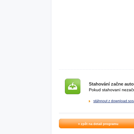
Stahování začne auto
Pokud stahovaní nezačne
stáhnout z download.sos
» zpět na detail programu