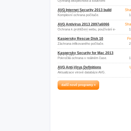
Ochrana bezpečnosti a soukromí
uživatelů.
AVG Internet Security 2013 build
Sha
2897a6066 64bit
Komplexní ochrana počítače.
1
AVG Antivirus 2013 2897a6066
Sha
64bit
Ochrana k prohlížení webu, používání e-
1
mailu a sociálních sítí.
Kaspersky Rescue Disk 10
Fr
Záchrana infikovaného počítače.
2
Kaspersky Security for Mac 2013
13.0.2.458
Pokročilá ochrana v reálném čase.
1
AVG Anti-Virus Definitions
September 29, 2012
Aktualizace virové databáze AVG.
další nové programy »