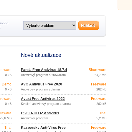
BitDef
 nebo
.
Nové aktualizace
eeware
Panda Free Antivirus 18.7.4
Shareware
0 kB
Antivirový program s firewallem
64,7 MB
Demo
AVG Antivirus Free 2020
Freeware
0 kB
Antivirový program zdarma
262 kB
reware
Avast Free Antivirus 2022
Freeware
0 kB
Kvalitní antivirový program zdarma
262 kB
reware
ESET NOD32 Antivirus
Trial
79,6 MB
Antivirový program
5,2 MB
Trial
Kaspersky Anti-Virus Free
Freeware
20.0.14.1085