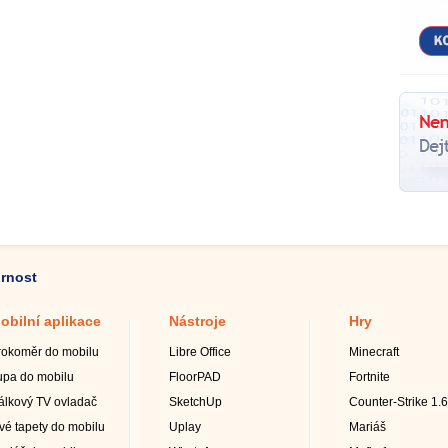
ornost
obilní aplikace
Nástroje
Hry
rokoměr do mobilu
Libre Office
Minecraft
upa do mobilu
FloorPAD
Fortnite
álkový TV ovladač
SketchUp
Counter-Strike 1.6
ivé tapety do mobilu
Uplay
Mariáš