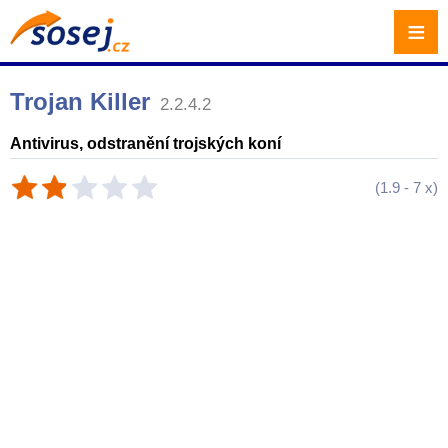
≡
Trojan Killer
2.2.4.2
Antivirus, odstranění trojských koní
(
1.9
-
7
x)