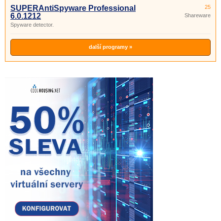
SUPERAntiSpyware Professional
25
6.0.1212
Shareware
Spyware detector.
další programy »