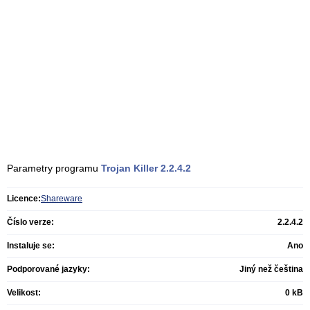
Parametry programu
Trojan Killer
2.2.4.2
Licence:
Shareware
Číslo verze:
2.2.4.2
Instaluje se:
Ano
Podporované jazyky:
Jiný než čeština
Velikost:
0 kB