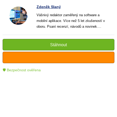
Zdeněk Slaný
Vášnivý redaktor zaměřený na software a
mobilní aplikace. Více než 5 let zkušeností v
oboru. Psaní recenzí, návodů a novinek.
Tvůrce jasných a informativních textů, které
pomáhají čtenářům lépe porozumět a využít
moderní technologie.
Stáhnout
🛡 Bezpečnost ověřena