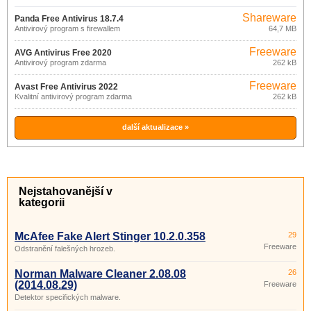
Shareware
Panda Free Antivirus 18.7.4
Antivirový program s firewallem
64,7 MB
Freeware
AVG Antivirus Free 2020
Antivirový program zdarma
262 kB
Freeware
Avast Free Antivirus 2022
Kvalitní antivirový program zdarma
262 kB
další aktualizace »
Nejstahovanější v
kategorii
McAfee Fake Alert Stinger 10.2.0.358
29
Freeware
Odstranění falešných hrozeb.
Norman Malware Cleaner 2.08.08
26
(2014.08.29)
Freeware
Detektor specifických malware.