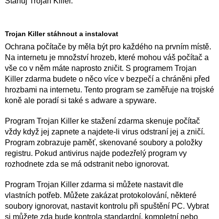
Stahuj Trojan Killer.
Trojan Killer stáhnout a instalovat
Ochrana počítače by měla být pro každého na prvním místě.
Na internetu je množství hrozeb, které mohou váš počítač a
vše co v něm máte naprosto zničit. S programem Trojan
Killer zdarma budete o něco více v bezpečí a chráněni před
hrozbami na internetu. Tento program se zaměřuje na trojské
koně ale poradí si také s adware a spyware.
Program Trojan Killer ke stažení zdarma skenuje počítač
vždy když jej zapnete a najdete-li virus odstraní jej a zničí.
Program zobrazuje paměť, skenované soubory a položky
registru. Pokud antivirus najde podezřelý program vy
rozhodnete zda se má odstranit nebo ignorovat.
Program Trojan Killer zdarma si můžete nastavit dle
vlastních potřeb. Můžete zakázat protokolování, některé
soubory ignorovat, nastavit kontrolu při spuštění PC. Vybrat
si můžete zda bude kontrola standardní, kompletní nebo