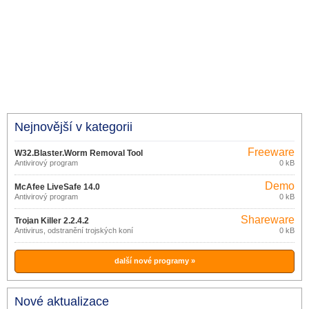
Nejnovější v kategorii
Freeware
W32.Blaster.Worm Removal Tool
Antivirový program
0 kB
1.0.0
Demo
McAfee LiveSafe 14.0
Antivirový program
0 kB
Shareware
Trojan Killer 2.2.4.2
Antivirus, odstranění trojských koní
0 kB
další nové programy »
Nové aktualizace