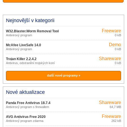
Nejnovější v kategorii
Freeware
W32.Blaster.Worm Removal Tool
Antivirový program
0 kB
1.0.0
Demo
McAfee LiveSafe 14.0
Antivirový program
0 kB
Shareware
Trojan Killer 2.2.4.2
Antivirus, odstranění trojských koní
0 kB
další nové programy »
Nové aktualizace
Shareware
Panda Free Antivirus 18.7.4
Antivirový program s firewallem
64,7 MB
Freeware
AVG Antivirus Free 2020
Antivirový program zdarma
262 kB