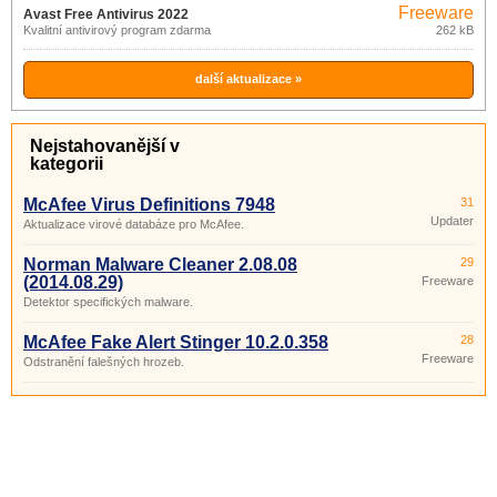
Freeware
Avast Free Antivirus 2022
Kvalitní antivirový program zdarma
262 kB
další aktualizace »
Nejstahovanější v
kategorii
McAfee Virus Definitions 7948
31
Updater
Aktualizace virové databáze pro McAfee.
Norman Malware Cleaner 2.08.08
29
(2014.08.29)
Freeware
Detektor specifických malware.
McAfee Fake Alert Stinger 10.2.0.358
28
Freeware
Odstranění falešných hrozeb.