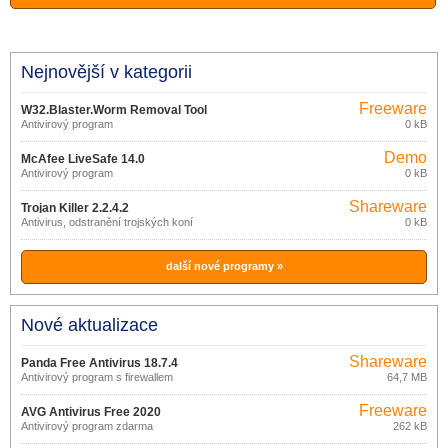
Nejnovější v kategorii
Freeware
W32.Blaster.Worm Removal Tool
Antivirový program
0 kB
1.0.0
Demo
McAfee LiveSafe 14.0
Antivirový program
0 kB
Shareware
Trojan Killer 2.2.4.2
Antivirus, odstranění trojských koní
0 kB
další nové programy »
Nové aktualizace
Shareware
Panda Free Antivirus 18.7.4
Antivirový program s firewallem
64,7 MB
Freeware
AVG Antivirus Free 2020
Antivirový program zdarma
262 kB