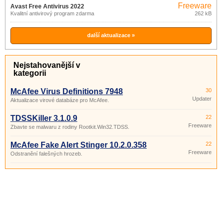
Freeware
Avast Free Antivirus 2022
Kvalitní antivirový program zdarma
262 kB
další aktualizace »
Nejstahovanější v
kategorii
McAfee Virus Definitions 7948
30
Updater
Aktualizace virové databáze pro McAfee.
TDSSKiller 3.1.0.9
22
Freeware
Zbavte se malwaru z rodiny Rootkit.Win32.TDSS.
McAfee Fake Alert Stinger 10.2.0.358
22
Freeware
Odstranění falešných hrozeb.