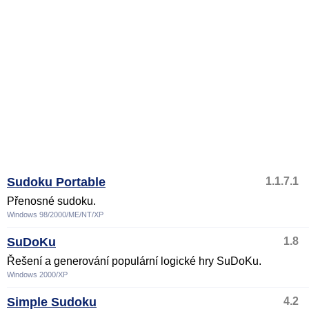
Sudoku Portable
1.1.7.1
Přenosné sudoku.
Windows 98/2000/ME/NT/XP
SuDoKu
1.8
Řešení a generování populární logické hry SuDoKu.
Windows 2000/XP
Simple Sudoku
4.2