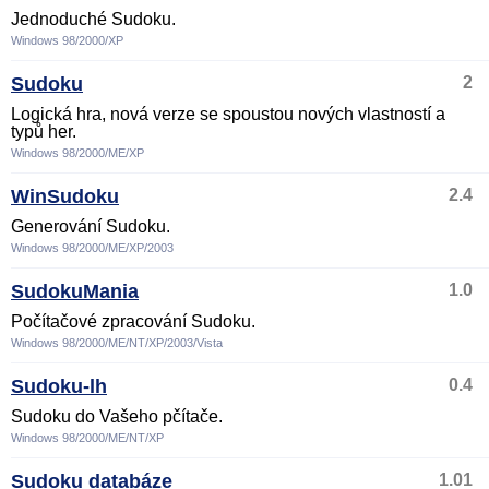
Jednoduché Sudoku.
Windows 98/2000/XP
Sudoku
2
Logická hra, nová verze se spoustou nových vlastností a
typů her.
Windows 98/2000/ME/XP
WinSudoku
2.4
Generování Sudoku.
Windows 98/2000/ME/XP/2003
SudokuMania
1.0
Počítačové zpracování Sudoku.
Windows 98/2000/ME/NT/XP/2003/Vista
Sudoku-lh
0.4
Sudoku do Vašeho pčítače.
Windows 98/2000/ME/NT/XP
Sudoku databáze
1.01