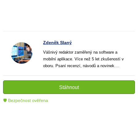
Zdeněk Slaný
Vášnivý redaktor zaměřený na software a
mobilní aplikace. Více než 5 let zkušeností v
oboru. Psaní recenzí, návodů a novinek.
Tvůrce jasných a informativních textů, které
pomáhají čtenářům lépe porozumět a využít
moderní technologie.
Stáhnout
🛡 Bezpečnost ověřena