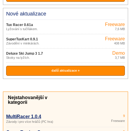
Nové aktualizace
Freeware
Tux Racer 0.61a
Lyžování s tučňákem.
7,6 MB
Freeware
SuperTuxKart 0.9.1
Závodění v minikárách.
408 MB
Demo
Deluxe Ski Jump 3 1.7
Skoky na lyžích.
3,7 MB
další aktualizace »
Nejstahovanější v
kategorii
MultiRacer 1.0.4
9
Freeware
Závody i pro více hráčů (PC hra)