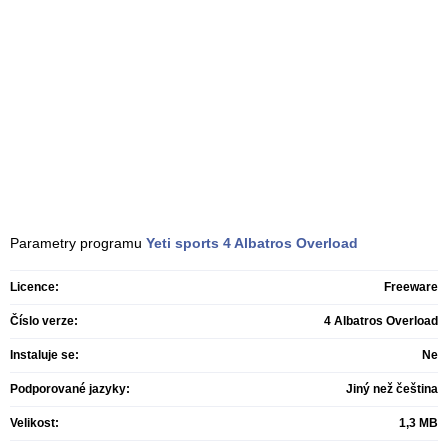
Parametry programu
Yeti sports
4 Albatros Overload
Licence:
Freeware
Číslo verze:
4 Albatros Overload
Instaluje se:
Ne
Podporované jazyky:
Jiný než čeština
Velikost:
1,3 MB