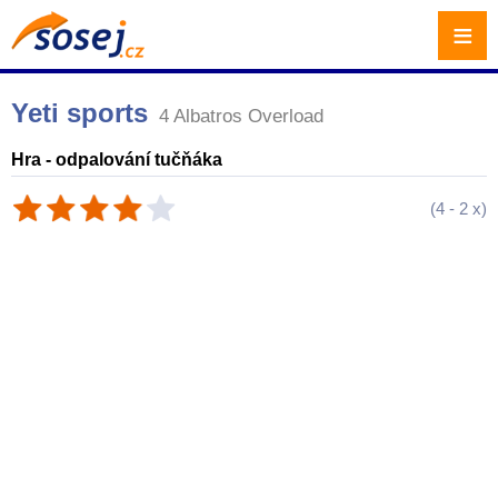
≡
Yeti sports
4 Albatros Overload
Hra - odpalování tučňáka
(
4
-
2
x)