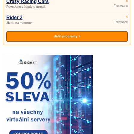
Crazy Racing Cars
5
Freeware
Povedené závody s turnaji.
Rider 2
4
Freeware
Jízda na motorce.
další programy »