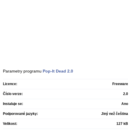
Parametry programu
Pop-It Dead
2.0
Licence:
Freeware
Číslo verze:
2.0
Instaluje se:
Ano
Podporované jazyky:
Jiný než čeština
Velikost:
127 kB