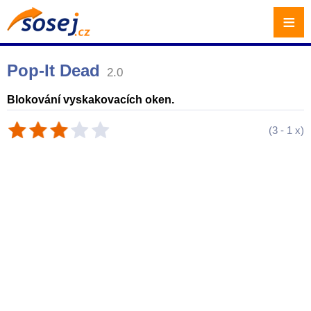
≡
Pop-It Dead
2.0
Blokování vyskakovacích oken.
(
3
-
1
x)