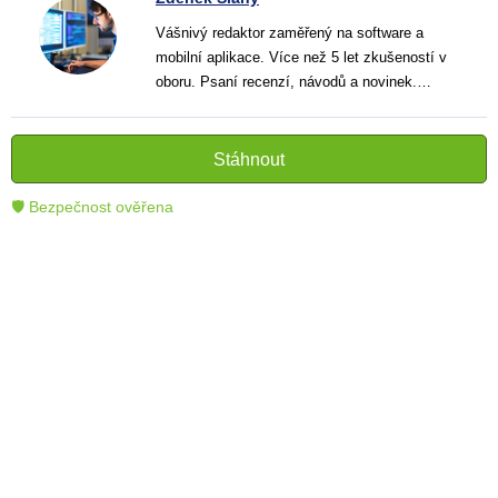
Vášnivý redaktor zaměřený na software a
mobilní aplikace. Více než 5 let zkušeností v
oboru. Psaní recenzí, návodů a novinek.
Tvůrce jasných a informativních textů, které
pomáhají čtenářům lépe porozumět a využít
moderní technologie.
Stáhnout
🛡 Bezpečnost ověřena