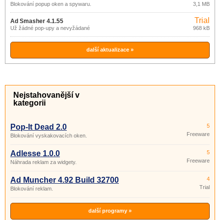
Blokování popup oken a spywaru.
3,1 MB
Trial
Ad Smasher 4.1.55
Už žádné pop-upy a nevyžádané
968 kB
reklamy.
další aktualizace »
Nejstahovanější v
kategorii
Pop-It Dead 2.0
5
Freeware
Blokování vyskakovacích oken.
Adlesse 1.0.0
5
Freeware
Náhrada reklam za widgety.
Ad Muncher 4.92 Build 32700
4
Trial
Blokování reklam.
další programy »