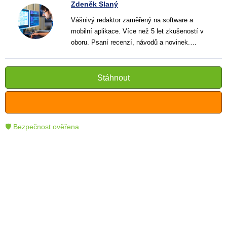
Zdeněk Slaný
Vášnivý redaktor zaměřený na software a
mobilní aplikace. Více než 5 let zkušeností v
oboru. Psaní recenzí, návodů a novinek.
Tvůrce jasných a informativních textů, které
pomáhají čtenářům lépe porozumět a využít
moderní technologie.
Stáhnout
🛡 Bezpečnost ověřena