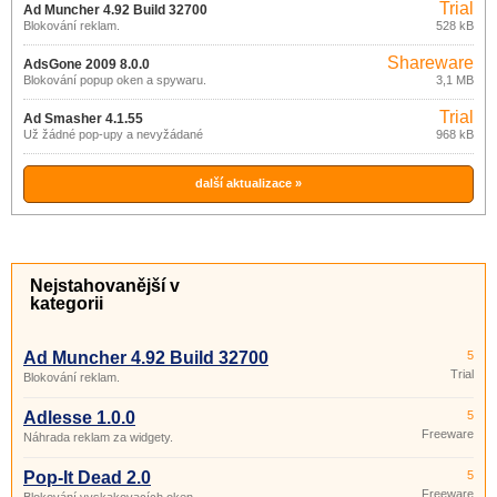
Trial
Ad Muncher 4.92 Build 32700
Blokování reklam.
528 kB
Shareware
AdsGone 2009 8.0.0
Blokování popup oken a spywaru.
3,1 MB
Trial
Ad Smasher 4.1.55
Už žádné pop-upy a nevyžádané
968 kB
reklamy.
další aktualizace »
Nejstahovanější v
kategorii
Ad Muncher 4.92 Build 32700
5
Trial
Blokování reklam.
Adlesse 1.0.0
5
Freeware
Náhrada reklam za widgety.
Pop-It Dead 2.0
5
Freeware