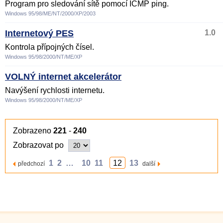
Program pro sledování sítě pomocí ICMP ping.
Windows 95/98/ME/NT/2000/XP/2003
Internetový PES
1.0
Kontrola přípojných čísel.
Windows 95/98/2000/NT/ME/XP
VOLNÝ internet akcelerátor
Navýšení rychlosti internetu.
Windows 95/98/2000/NT/ME/XP
Zobrazeno
221
-
240
Zobrazovat po
1
2
…
10
11
12
13
předchozí
další