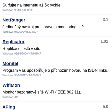
Surfujte na internetu až 5x rychleji.
Windows 98/ME/2000/XP
NetRanger
3.1
Jedinečný nástroj pro správu a monitoring sítě.
Windows 98/2000/NT/ME/XP
Replicator
1.01
Replikace testů v síti.
Windows 95/98/2000/NT/ME/XP
Monitel
Program Vás upozorňuje o příchozím hovoru na ISDN linku.
Windows 95/98/ME/NT/2000/XP
WifiMon
Monitor bezdrátové sítě Wi-Fi (IEEE 802.11).
Windows XP
XPing
5.0