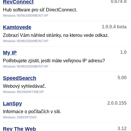
RevConnect
0.674 d
Hub software pro síť DirectConnect.
Windows 95/98/2000/ME/NT/XP
Kamtovede
1.0.0.4 beta
Zobrazí Vám náhled stránky, na kterou vede odkaz.
Windows 95/98/2000/ME/NT/XP
My IP
1.0
Potřebujete zjistit, jestli máte veřejnou IP adresu?
Windows 95/98/2000/ME/NT/XP
SpeedSearch
5.00
Webový vyhledávač.
Windows 98/2000/NT/ME/XP
LanSpy
2.0.0.155
Informace o počítačích v síti.
Windows 2000/XP/2003
Rev The Web
3.12