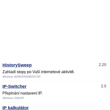
HistorySweep
2.20
Zahladí stopy po Vaší internetové aktivitě.
Windows 95/98/2000/ME/NT/XP
IP-Switcher
2.0
Přepínání nastavení IP.
Windows 2000/XP
IP kalkulátor