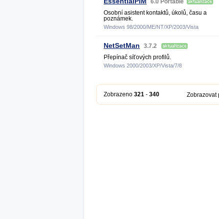
EssentialPIM
6.0 Portable
Osobní asistent kontaktů, úkolů, času a
poznámek.
Windows 98/2000/ME/NT/XP/2003/Vista
NetSetMan
3.7.2
Přepínač síťových profilů.
Windows 2000/2003/XP/Vista/7/8
Zobrazeno
321
-
340
Zobrazovat