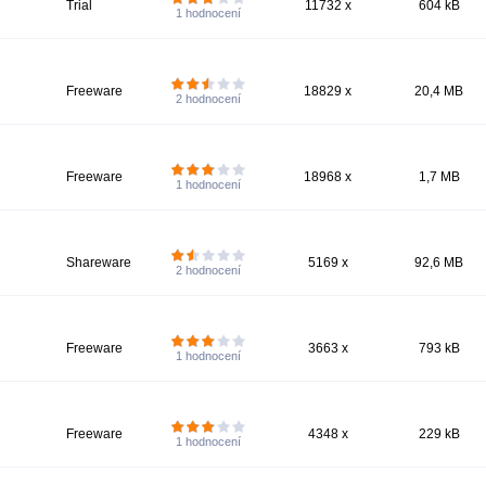
Trial
11732 x
604 kB
1
hodnocení
Freeware
18829 x
20,4 MB
2
hodnocení
Freeware
18968 x
1,7 MB
1
hodnocení
Shareware
5169 x
92,6 MB
2
hodnocení
Freeware
3663 x
793 kB
1
hodnocení
Freeware
4348 x
229 kB
1
hodnocení