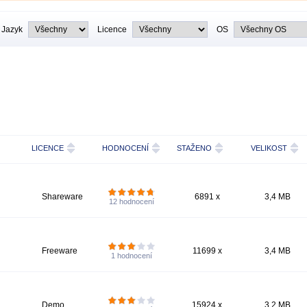
Jazyk
Licence
OS
LICENCE
HODNOCENÍ
STAŽENO
VELIKOST
Shareware
6891 x
3,4 MB
12
hodnocení
Freeware
11699 x
3,4 MB
1
hodnocení
Demo
15924 x
3,2 MB