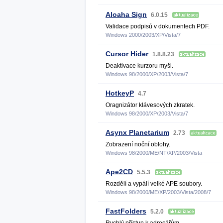
Aloaha Sign
6.0.15
Validace podpisů v dokumentech PDF.
Windows 2000/2003/XP/Vista/7
Cursor Hider
1.8.8.23
Deaktivace kurzoru myši.
Windows 98/2000/XP/2003/Vista/7
HotkeyP
4.7
Oragnizátor klávesových zkratek.
Windows 98/2000/XP/2003/Vista/7
Asynx Planetarium
2.73
Zobrazení noční oblohy.
Windows 98/2000/ME/NT/XP/2003/Vista
Ape2CD
5.5.3
Rozdělí a vypálí velké APE soubory.
Windows 98/2000/ME/XP/2003/Vista/2008/7
FastFolders
5.2.0