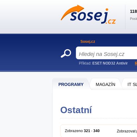
11
Posl
Sosej.cz
Příklad:
ESET NOD32 Antivir
R
PROGRAMY
MAGAZÍN
IT 
Ostatní
Zobrazeno
321
-
340
Zobrazovat