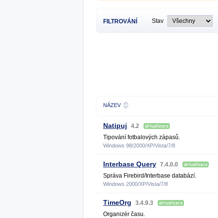
Stav
FILTROVÁNÍ
NÁZEV
Natipuj
4.2
Tipování fotbalových zápasů.
Windows 98/2000/XP/Vista/7/8
Interbase Query
7.4.0.0
Správa Firebird/Interbase databází.
Windows 2000/XP/Vista/7/8
TimeOrg
3.4.9.3
Organizér času.