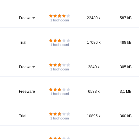
Freeware
22480 x
587 kB
1
hodnocení
Trial
17086 x
488 kB
1
hodnocení
Freeware
3840 x
305 kB
1
hodnocení
Freeware
6533 x
3,1 MB
1
hodnocení
Trial
10895 x
360 kB
1
hodnocení