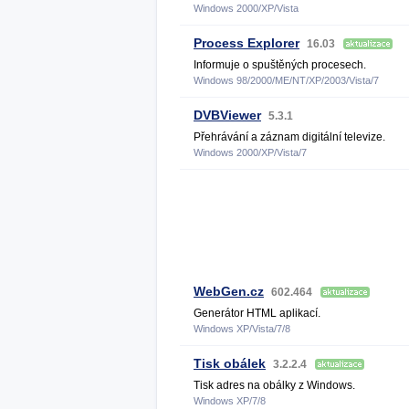
Windows 2000/XP/Vista
Process Explorer
16.03
Informuje o spuštěných procesech.
Windows 98/2000/ME/NT/XP/2003/Vista/7
DVBViewer
5.3.1
Přehrávání a záznam digitální televize.
Windows 2000/XP/Vista/7
WebGen.cz
602.464
Generátor HTML aplikací.
Windows XP/Vista/7/8
Tisk obálek
3.2.2.4
Tisk adres na obálky z Windows.
Windows XP/7/8