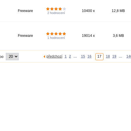
Freeware
10400 x
12,8 MB
2
hodnocení
Freeware
19014 x
3,6 MB
1
hodnocení
předchozí
1
2
…
15
16
17
18
19
…
14
 po