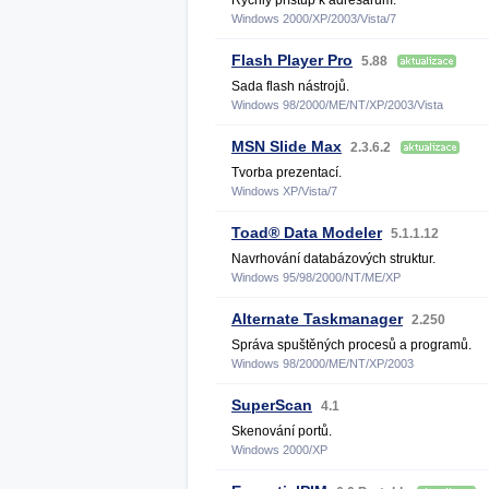
Rychlý přístup k adresářům.
Windows 2000/XP/2003/Vista/7
Flash Player Pro
5.88
Sada flash nástrojů.
Windows 98/2000/ME/NT/XP/2003/Vista
MSN Slide Max
2.3.6.2
Tvorba prezentací.
Windows XP/Vista/7
Toad® Data Modeler
5.1.1.12
Navrhování databázových struktur.
Windows 95/98/2000/NT/ME/XP
Alternate Taskmanager
2.250
Správa spuštěných procesů a programů.
Windows 98/2000/ME/NT/XP/2003
SuperScan
4.1
Skenování portů.
Windows 2000/XP