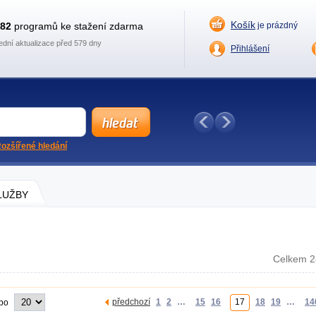
Košík
882
programů ke stažení zdarma
je prázdný
ední aktualizace před 579 dny
Přihlášení
ozšířené hledání
SLUŽBY
Celkem 2
předchozí
1
2
…
15
16
17
18
19
…
14
 po