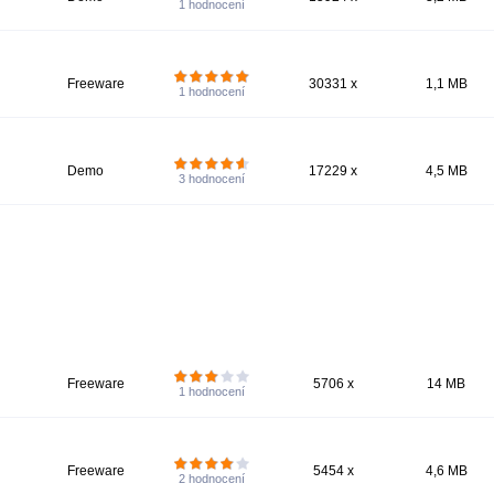
1
hodnocení
Freeware
30331 x
1,1 MB
1
hodnocení
Demo
17229 x
4,5 MB
3
hodnocení
Freeware
5706 x
14 MB
1
hodnocení
Freeware
5454 x
4,6 MB
2
hodnocení